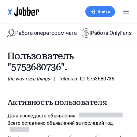
xJobber
Войти
Откр
Работа оператором чата
Работа OnlyFans
Пользователь
"
5753680736
".
the way i see things
|
Telegram ID:
5753680736
Активность пользователя
Дата последнего объявления:
Всего оставлено объявлений за последий год: