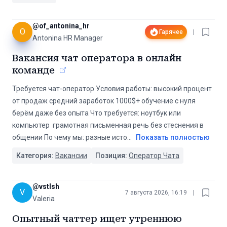
@
of_antonina_hr
O
Гарячее
|
Antonina HR Manager
Вакансия чат оператора в онлайн
команде
Требуется чат-оператор Условия работы: высокий процент
от продаж средний заработок 1000$+ обучение с нуля
берём даже без опыта Что требуется: ноутбук или
компьютер ️ грамотная письменная речь без стеснения в
общении По чему мы: разные исто
...
Показать полностью
Категория:
Вакансии
Позиция:
Оператор Чата
@
vstlsh
V
7 августа 2026, 16:19
|
Valeria
Опытный чаттер ищет утреннюю