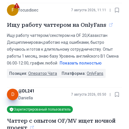
F
focusdisec
7 августа 2026, 11:11
|
Ищу работу чаттером на OnlyFans
Ищу работу чаттером/секстером на OF. 20,Казахстан
Дисциплинирован,работаю над ошибками, быстро
обучаюсь и готов к длительному сотрудничеству. Опыт
работы 1 месяц, знаю базу Уровень английского B1 Смена
06:00-12:00, график любой
Показать полностью
Позиция:
Оператор Чата
Платформа:
OnlyFans
@
DL241
D
7 августа 2026, 05:50
|
Daniella
Зарегистрированый пользователь
Чаттер с опытом OF/MV ищет ночной
проект