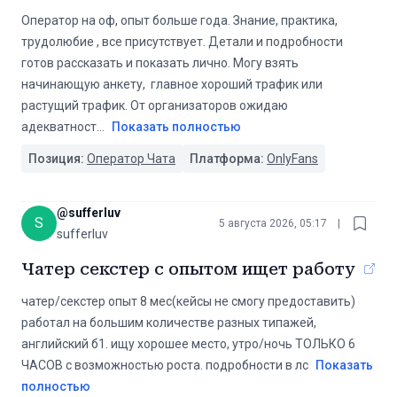
Оператор на оф, опыт больше года. Знание, практика,
трудолюбие , все присутствует. Детали и подробности
готов рассказать и показать лично. Могу взять
начинающую анкету, главное хороший трафик или
растущий трафик. От организаторов ожидаю
адекватност
...
Показать полностью
Позиция:
Оператор Чата
Платформа:
OnlyFans
@
sufferluv
S
5 августа 2026, 05:17
|
sufferluv
Чатер секстер с опытом ищет работу
чатер/секстер опыт 8 мес(кейсы не смогу предоставить)
работал на большим количестве разных типажей,
английский б1. ищу хорошее место, утро/ночь ТОЛЬКО 6
ЧАСОВ с возможностью роста. подробности в лс
Показать
полностью