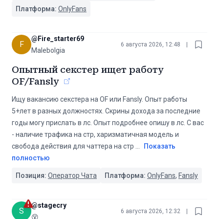
Платформа:
OnlyFans
@
Fire_starter69
F
6 августа 2026, 12:48
|
Malebolgia
Опытный секстер ищет работу
OF/Fansly
Ищу вакансию секстера на OF или Fansly. Опыт работы
5+лет в разных должностях. Скрины дохода за последние
годы могу прислать в лс. Опыт подробнее опишу в лс. С вас
- наличие трафика на стр, харизматичная модель и
свобода действия для чаттера на стр
...
Показать
полностью
Позиция:
Оператор Чата
Платформа:
OnlyFans
,
Fansly
@
stagecry
S
6 августа 2026, 12:32
|
😵‍