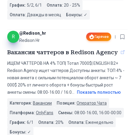
График:
5/2, 6/1
Оплата:
20
-
25
%
Оплата:
Дважды в месяц
Бонусы:
✓
@
Redison_hr
R
Гарячее
|
Redison Hr
Вакансия чаттеров в Redison Agency
ИЩЕМ ЧАТТЕРОВ НА 4% ТОП| Тотал 7000$| ENGLISH B2+
Redison Agency ищет чаттеров Доступны анкеты: ТОП 4% -
новая анкета с сильным потенциалом оборот анкеты ~ 7
000$ 20% от личного оборота + бонусы быстрый рост
анкеты смены: 08:00-16:00 / 16:0
...
Показать полностью
Категория:
Вакансии
Позиция:
Оператор Чата
Платформа:
OnlyFans
Смены:
08:00-16:00, 16:00-00:00
График:
6/1
Оплата:
20
%
Оплата:
Еженедельно
Бонусы:
✓