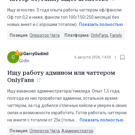
Ищу агенство. 3 года опыта работы чаттером оф/фансли.
Оф топ 0,2 и ниже, фансли топ 100/150/250 месяца( без
новых анкет и с хорошим тоталом)
Показать полностью
Позиция:
Оператор Чата
Платформа:
OnlyFans
,
Fansly
@
GarryGudinil
G
6 августа 2026, 14:05
|
Grifin
Ищу работу админом или чаттером
OnlyFans
Ищу вакансию администратора/тимлида. Опыт 1,5 года,
полгода из них проработал админом, остальное время
чаттером, за год добился отличных кейсов и уверен в своих
силах и возможности заработать. Готов работать чаттером
на анкете с тоталом от 25к (тольк
...
Показать полностью
Позиция:
Оператор Чата
,
Администратор