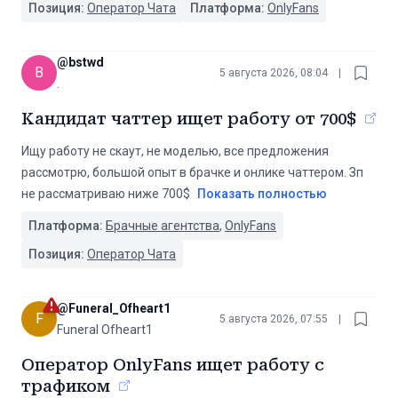
Позиция:
Оператор Чата
Платформа:
OnlyFans
@
bstwd
B
5 августа 2026, 08:04
|
.
Кандидат чаттер ищет работу от 700$
Ищу работу не скаут, не моделью, все предложения
рассмотрю, большой опыт в брачке и онлике чаттером. Зп
не рассматриваю ниже 700$
Показать полностью
Платформа:
Брачные агентства
,
OnlyFans
Позиция:
Оператор Чата
@
Funeral_Ofheart1
F
5 августа 2026, 07:55
|
Funeral Ofheart1
Оператор OnlyFans ищет работу с
трафиком