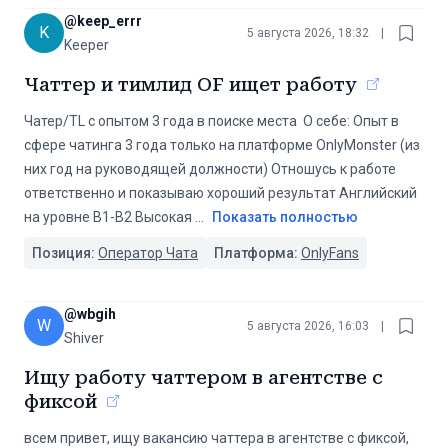
@
keep_errr
K
5 августа 2026, 18:32
|
Keeper
Чаттер и тимлид OF ищет работу
Чатер/TL с опытом 3 года в поиске места ‍ О себе: Опыт в
сфере чатинга 3 года только на платформе OnlyMonster (из
них год на руководящей должности) Отношусь к работе
ответственно и показываю хороший результат Английский
на уровне B1-B2 Высокая
...
Показать полностью
Позиция:
Оператор Чата
Платформа:
OnlyFans
@
wbgih
W
5 августа 2026, 16:03
|
Shiver
Ищу работу чаттером в агентстве с
фиксой
всем привет, ищу вакансию чаттера в агентстве с фиксой,