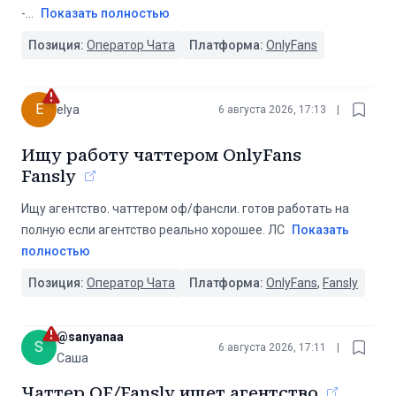
-
...
Показать полностью
Позиция:
Оператор Чата
Платформа:
OnlyFans
E
elya
6 августа 2026, 17:13
|
Ищу работу чаттером OnlyFans
Fansly
Ищу агентство. чаттером оф/фансли. готов работать на
полную если агентство реально хорошее. ЛС
Показать
полностью
Позиция:
Оператор Чата
Платформа:
OnlyFans
,
Fansly
@
sanyanaa
S
6 августа 2026, 17:11
|
Саша
Чаттер OF/Fansly ищет агентство