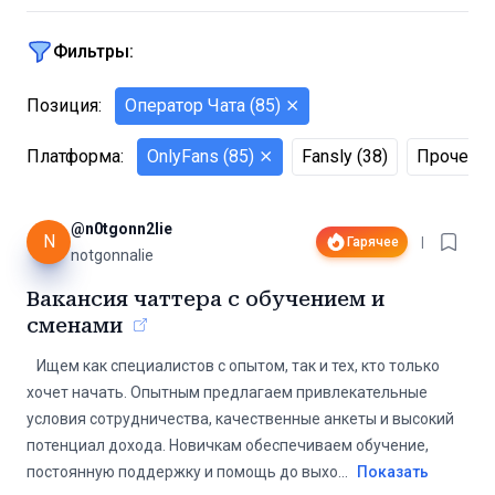
Фильтры:
Позиция
:
Оператор Чата
(
85
)
⨯
Платформа
:
OnlyFans
(
85
)
⨯
Fansly
(
38
)
Прочее
(
@
n0tgonn2lie
N
Гарячее
|
notgonnalie
Вакансия чаттера с обучением и
сменами
️ ️ ️ Ищем как специалистов с опытом, так и тех, кто только
хочет начать. Опытным предлагаем привлекательные
условия сотрудничества, качественные анкеты и высокий
потенциал дохода. Новичкам обеспечиваем обучение,
постоянную поддержку и помощь до выхо
...
Показать