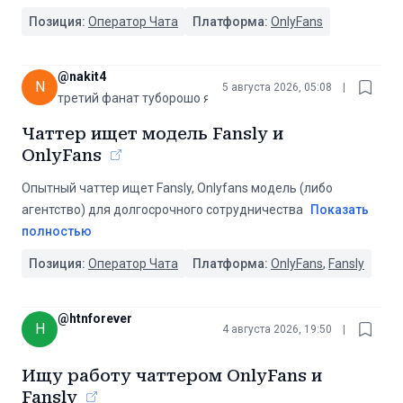
Позиция:
Оператор Чата
Платформа:
OnlyFans
@
nakit4
N
5 августа 2026, 05:08
|
третий фанат туборошо я
Чаттер ищет модель Fansly и
OnlyFans
Опытный чаттер ищет Fansly, Onlyfans модель (либо
агентство) для долгосрочного сотрудничества
Показать
полностью
Позиция:
Оператор Чата
Платформа:
OnlyFans
,
Fansly
@
htnforever
H
4 августа 2026, 19:50
|
ᅠ ￴￴￴￴￴￴￴￴￴￴￴￴ᅠᅠᅠᅠᅠᅠᅠᅠᅠᅠᅠᅠᅠᅠᅠ￴￴￴￴￴
Ищу работу чаттером OnlyFans и
Fansly