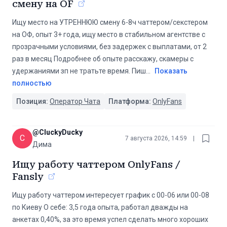
смену на OF
Ищу место на УТРЕННЮЮ смену 6-8ч чаттером/секстером
на ОФ, опыт 3+ года, ищу место в стабильном агентстве с
прозрачными условиями, без задержек с выплатами, от 2
раз в месяц Подробнее об опыте расскажу, скамеры с
удержаниями зп не тратьте время. Пиш
...
Показать
полностью
Позиция:
Оператор Чата
Платформа:
OnlyFans
@
CluckyDucky
C
7 августа 2026, 14:59
|
Дима
Ищу работу чаттером OnlyFans /
Fansly
Ищу работу чаттером интересует график с 00-06 или 00-08
по Киеву О себе: 3,5 года опыта, работал дважды на
анкетах 0,40%, за это время успел сделать много хороших