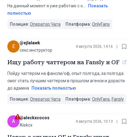
На данный момент я уже работаю с о
...
Показать
полностью
Позиция:
Оператор Чата
Платформа:
OnlyFans
@
ejlalawk
E
4 августа 2026, 14:16
|
секс инструктор
Ищу работу чаттером на Fansly и OF
Пойду чаттером на фансли/оф, опыт полгода, за полгода
смог стать лучшим чаттером в прошлом агенси и дорасти
до админа
Показать полностью
Позиция:
Оператор Чата
Платформа:
OnlyFans
,
Fansly
@
aleckxcocos
A
4 августа 2026, 10:13
|
Alekcx