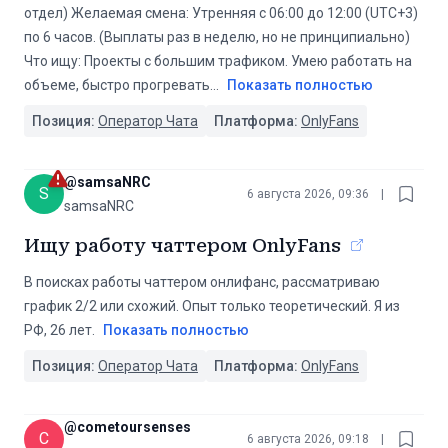
отдел) Желаемая смена: Утренняя с 06:00 до 12:00 (UTC+3)
по 6 часов. (Выплаты раз в неделю, но не принципиально)
Что ищу: Проекты с большим трафиком. Умею работать на
объеме, быстро прогревать
...
Показать полностью
Позиция:
Оператор Чата
Платформа:
OnlyFans
@
samsaNRC
S
6 августа 2026, 09:36
|
samsaNRC
Ищу работу чаттером OnlyFans
В поисках работы чаттером онлифанс, рассматриваю
график 2/2 или схожий. Опыт только теоретический. Я из
РФ, 26 лет.
Показать полностью
Позиция:
Оператор Чата
Платформа:
OnlyFans
@
cometoursenses
C
6 августа 2026, 09:18
|