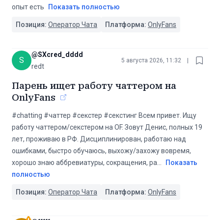
опыт есть
Показать полностью
Позиция:
Оператор Чата
Платформа:
OnlyFans
@
SXcred_dddd
S
5 августа 2026, 11:32
|
redt
Парень ищет работу чаттером на
OnlyFans
#chatting #чаттер #секстер #секстинг Всем привет. Ищу
работу чаттером/секстером на OF. Зовут Денис, полных 19
лет, проживаю в РФ. Дисциплинирован, работаю над
ошибками, быстро обучаюсь, выхожу/захожу вовремя,
хорошо знаю аббревиатуры, сокращения, ра
...
Показать
полностью
Позиция:
Оператор Чата
Платформа:
OnlyFans