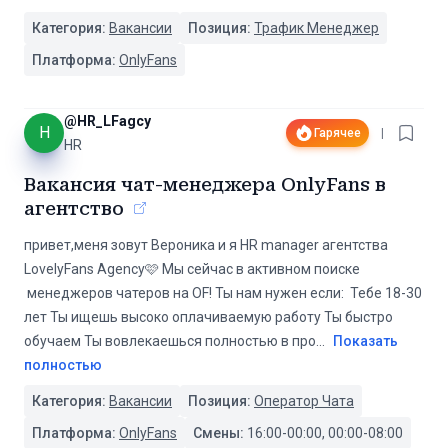
Категория:
Вакансии
Позиция:
Трафик Менеджер
Платформа:
OnlyFans
@
HR_LFagcy
H
Гарячее
|
HR
Вакансия чат-менеджера OnlyFans в
агентство
привет,меня зовут Вероника и я HR manager агентства
LovelyFans Agency🩷 Мы сейчас в активном поиске
менеджеров чатеров на OF! Ты нам нужен если: Тебе 18-30
лет Ты ищешь высоко оплачиваемую работу Ты быстро
обучаем Ты вовлекаешься полностью в про
...
Показать
полностью
Категория:
Вакансии
Позиция:
Оператор Чата
Платформа:
OnlyFans
Смены:
16:00-00:00, 00:00-08:00