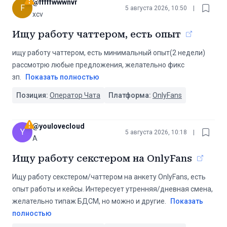
@
fffffwwwnvr
F
5 августа 2026, 10:50
|
xcv
Ищу работу чаттером, есть опыт
ищу работу чаттером, есть минимальный опыт(2 недели)
рассмотрю любые предложения, желательно фикс
зп.
Показать полностью
Позиция:
Оператор Чата
Платформа:
OnlyFans
@
youlovecloud
Y
5 августа 2026, 10:18
|
А
Ищу работу секстером на OnlyFans
Ищу работу секстером/чаттером на анкету OnlyFans, есть
опыт работы и кейсы. Интересует утренняя/дневная смена,
желательно типаж БДСМ, но можно и другие.
Показать
полностью