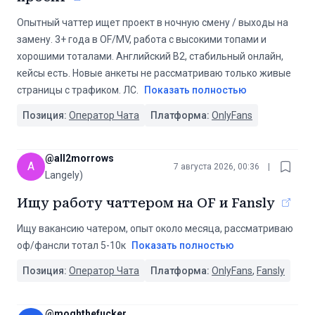
Опытный чаттер ищет проект в ночную смену / выходы на
замену. 3+ года в OF/MV, работа с высокими топами и
хорошими тоталами. Английский B2, стабильный онлайн,
кейсы есть. Новые анкеты не рассматриваю только живые
страницы с трафиком. ЛС.
Показать полностью
Позиция:
Оператор Чата
Платформа:
OnlyFans
@
all2morrows
A
7 августа 2026, 00:36
|
Langely)
Ищу работу чаттером на OF и Fansly
Ищу вакансию чатером, опыт около месяца, рассматриваю
оф/фансли тотал 5-10к
Показать полностью
Позиция:
Оператор Чата
Платформа:
OnlyFans
,
Fansly
@
moghthefucker