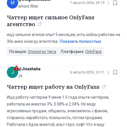
M
7 августа 2026, 00:19
|
whore filter
Чаттер ищет сильное OnlyFans
агентство
ищу сильное агенси опыт 5 месяцев, есть кейсы работаю на
30к анке онли ру агентства
Показать полностью
Позиция:
Оператор Чата
Платформа:
OnlyFans
@
Jinxxhaha
J
6 августа 2026, 23:11
|
Jx
Чаттер ищет работу на OnlyFans
Ищу работу чаттером У меня 1.5 года опыта чаттером,
работала на анкетах 3%, 0.58% и 2.34%. Не веду
агрессивных продаж, общаюсь, знакомлюсь с фаном,
стараюсь наработать лояльность, потом продажи.
Работала с бдсм анкетой, альт гёрл, софт Что я ищу: