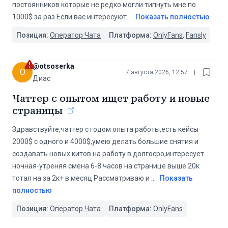
постоянников которые не редко могли типнуть мне по
1000$ за раз Если вас интересуют
...
Показать полностью
Позиция:
Оператор Чата
Платформа:
OnlyFans
,
Fansly
@
otsoserka
O
7 августа 2026, 12:57
|
Диас
Чаттер с опытом ищет работу и новые
страницы
Здравствуйте,чаттер с годом опыта работы,есть кейсы
2000$ с одного и 4000$,умею делать большие снятия и
создавать новых китов на работу в долгосро,интересует
ночная-утреняя смена 6-8 часов на странице выше 20к
тотал на за 2к+ в месяц Рассматриваю и
...
Показать
полностью
Позиция:
Оператор Чата
Платформа:
OnlyFans