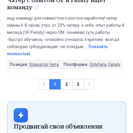
Чатер с опытом OF и Fansly ищет
команду
ищу команду для совместного роста и заработка! чатер
смены 6-8 часов, утро. от 20% чатеру. о себе: опыт работы 4
месяца (OF/Fansly) через OM -понимаю суть работы
-быстро обучаюсь -спокойно отношусь к критике -всегда
соблюдаю субординацию -не опаздыв
...
Показать
полностью
Позиция:
Оператор Чата
Платформа:
OnlyFans
,
Fansly
Предыдущая
Следующая
1
2
3
Продвигай свои объявления