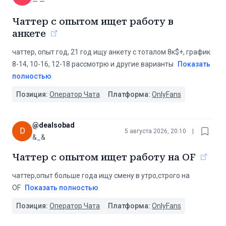
— —
Чаттер с опытом ищет работу в
анкете
чаттер, опыт год, 21 год ищу анкету с тоталом 8к$+, график
8-14, 10-16, 12-18 рассмотрю и другие варианты
Показать
полностью
Позиция:
Оператор Чата
Платформа:
OnlyFans
@
dealsobad
D
5 августа 2026, 20:10
|
&_&
Чаттер с опытом ищет работу на OF
чаттер,опыт больше года ищу смену в утро,строго на
OF
Показать полностью
Позиция:
Оператор Чата
Платформа:
OnlyFans