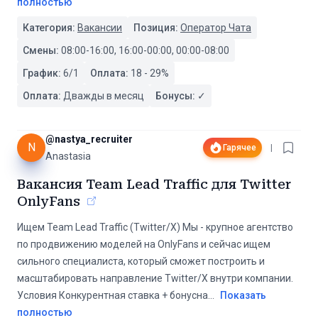
полностью
Категория:
Вакансии
Позиция:
Оператор Чата
Смены:
08:00-16:00, 16:00-00:00, 00:00-08:00
График:
6/1
Оплата:
18
-
29
%
Оплата:
Дважды в месяц
Бонусы:
✓
@
nastya_recruiter
N
Гарячее
|
Anastasia
Вакансия Team Lead Traffic для Twitter
OnlyFans
Ищем Team Lead Traffic (Twitter/X) Мы - крупное агентство
по продвижению моделей на OnlyFans и сейчас ищем
сильного специалиста, который сможет построить и
масштабировать направление Twitter/X внутри компании.
Условия Конкурентная ставка + бонусна
...
Показать
полностью