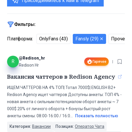
Присоединяйтесь к нам в Telegram
Фильтры:
Платформа
:
OnlyFans
(
43
)
Fansly
(
29
)
⨯
Прочее
(
@
Redison_hr
R
Гарячее
|
Redison Hr
Вакансия чаттеров в Redison Agency
ИЩЕМ ЧАТТЕРОВ НА 4% ТОП| Тотал 7000$| ENGLISH B2+
Redison Agency ищет чаттеров Доступны анкеты: ТОП 4% -
новая анкета с сильным потенциалом оборот анкеты ~ 7
000$ 20% от личного оборота + бонусы быстрый рост
анкеты смены: 08:00-16:00 / 16:0
...
Показать полностью
Категория:
Вакансии
Позиция:
Оператор Чата