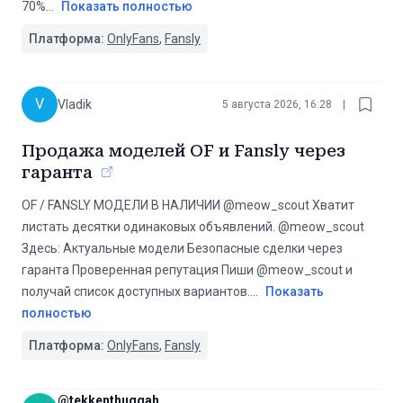
70%
...
Показать полностью
Платформа:
OnlyFans
,
Fansly
V
Vladik
5 августа 2026, 16:28
|
Продажа моделей OF и Fansly через
гаранта
OF / FANSLY МОДЕЛИ В НАЛИЧИИ @meow_scout Хватит
листать десятки одинаковых объявлений. @meow_scout
Здесь: Актуальные модели Безопасные сделки через
гаранта Проверенная репутация Пиши @meow_scout и
получай список доступных вариантов.
...
Показать
полностью
Платформа:
OnlyFans
,
Fansly
@
tekkenthuggah