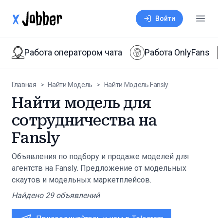
xJobber
Войти
Откр
Работа оператором чата
Работа OnlyFans
Главная
>
Найти Модель
>
Найти Модель Fansly
Найти модель для
сотрудничества на
Fansly
Объявления по подбору и продаже моделей для
агентств на Fansly. Предложение от модельных
скаутов и модельных маркетплейсов.
Найдено
29
объявлений