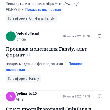
Пиши детали в профиле https://t.me/+wp-xgC-
98dFkY2Rk
Показать полностью
Платформа:
OnlyFans
,
Fansly
@
idgafofficial
I
30 июля 2026, 03:39
|
.official
Продажа модели для Fansly, альт
формат
продам модель на фансли, альтушка
Показать
полностью
Платформа:
Fansly
@
Alina_ba20
A
29 июля 2026, 17:39
|
Alina
Скаут продаёт моделей OnlyFans и