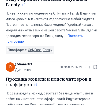
Fansly
Привет Я скаут по моделям на OnlyFans и Fansly В наличии
много красивых и контактных девочек на любой бюджет
Постоянное пополнение базы моделей Удобный канал с
моделями и отзывами о нашей работе Частые Sale Сделки
проводим через гаранта Пиши, скину
...
Показать
полностью
Платформа:
OnlyFans
,
Fansly
@
dianar83
D
28 июля 2026, 21:13
|
Дианочка
Продажа модели и поиск чаттеров и
трафферов
Продам модель: нонюд, работает без лица, опыт 5 лет в
вебке, но ищет агенство оф/фансли/lf Ищу чаттеров с
любым опытом Ищу траферов По всем вопросам в