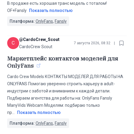
В продаже есть хорошая транс модель с тоталом!
OF+Fansly
Показать полностью
Платформа:
OnlyFans
,
Fansly
@
CardoCrew_Scout
C
7 августа 2026, 08:32
|
CardoCrew Scout
Маркетплейс контактов моделей для
OnlyFans
Cardo Crew Models КОНТАКТЫ МОДЕЛЕЙ ДЛЯ РАБОТЫ НА
ONLYFANS Помогаю уверенно строить карьеру в adult-
индустрии с заботой и вниманием к каждой детали.
Подбираем агентства для работы на: OnlyFans Fansly
ManyVids Webcam Моделям: подбираю только
пр
...
Показать полностью
Платформа:
OnlyFans
,
Fansly