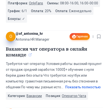
Платформа:
OnlyFans
Смены:
08:00-16:00, 16:00-00:00
График:
6/1
Оплата:
20
%
Оплата:
Еженедельно
Бонусы:
✓
@
of_antonina_hr
O
Гарячее
|
Antonina HR Manager
Вакансия чат оператора в онлайн
команде
Требуется чат-оператор Условия работы: высокий процент
от продаж средний заработок 1000$+ обучение с нуля
берём даже без опыта Что требуется: ноутбук или
компьютер ️ грамотная письменная речь без стеснения в
общении По чему мы: разные исто
...
Показать полностью
Категория:
Вакансии
Позиция:
Оператор Чата