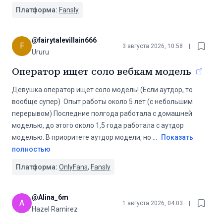
Платформа:
Fansly
@
fairytalevillain666
F
3 августа 2026, 10:58
|
Ururu
Оператор ищет соло вебкам модель
Девушка оператор ищет соло модель! (Если аутдор, то
вообще супер) ️ Опыт работы около 5 лет (с небольшим
перерывом) Последние полгода работала с домашней
моделью, до этого около 1,5 года работала с аутдор
моделью. В приоритете аутдор модели, но
...
Показать
полностью
Платформа:
OnlyFans
,
Fansly
@
Alina_6m
A
1 августа 2026, 04:03
|
Hazel Ramirez