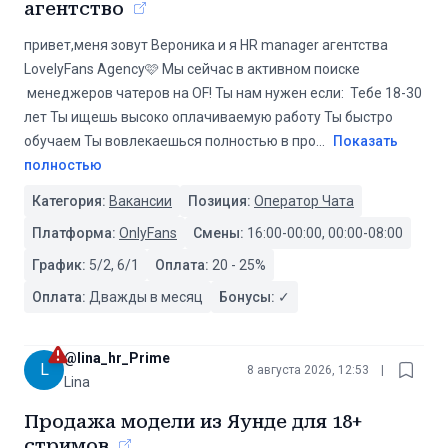
агентство
привет,меня зовут Вероника и я HR manager агентства
LovelyFans Agency🩷 Мы сейчас в активном поиске
менеджеров чатеров на OF! Ты нам нужен если: Тебе 18-30
лет Ты ищешь высоко оплачиваемую работу Ты быстро
обучаем Ты вовлекаешься полностью в про
...
Показать
полностью
Категория:
Вакансии
Позиция:
Оператор Чата
Платформа:
OnlyFans
Смены:
16:00-00:00, 00:00-08:00
График:
5/2, 6/1
Оплата:
20
-
25
%
Оплата:
Дважды в месяц
Бонусы:
✓
@
lina_hr_Prime
L
8 августа 2026, 12:53
|
Lina
Продажа модели из Яунде для 18+
стримов