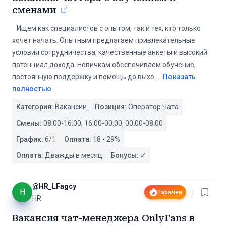
сменами
️ ️ ️ Ищем как специалистов с опытом, так и тех, кто только
хочет начать. Опытным предлагаем привлекательные
условия сотрудничества, качественные анкеты и высокий
потенциал дохода. Новичкам обеспечиваем обучение,
постоянную поддержку и помощь до выхо
...
Показать
полностью
Категория:
Вакансии
Позиция:
Оператор Чата
Смены:
08:00-16:00, 16:00-00:00, 00:00-08:00
График:
6/1
Оплата:
18
-
29
%
Оплата:
Дважды в месяц
Бонусы:
✓
@
HR_LFagcy
H
Гарячее
|
HR
Вакансия чат-менеджера OnlyFans в