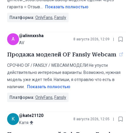
гаранта ⭐ Отзыв
...
Показать полностью
Платформа:
OnlyFans
,
Fansly
@
alinnxxsha
A
8 августа 2026, 12:09
|
AV
Продажа моделей OF Fansly Webcam
СРОЧНО OF / FANSLY / WEBCAM МОДЕЛИ Не упусти
действительно интересные варианты. Возможно, нужная
модель уже ждет тебя. Напиши, я отправлю что есть в
наличии.
Показать полностью
Платформа:
OnlyFans
,
Fansly
@
kate21120
K
8 августа 2026, 12:05
|
Катя 🐥