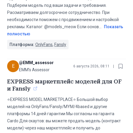
Подберем модель под ваши задачи и требования.
Рассматриваем долгосрочное сотрудничество. При
необходимости поможем с продвижением и настройкой
рекламы. Каталог: @models_meow ️Если основ
...
Показать
полностью
Платформа:
OnlyFans
,
Fansly
@
EMM_assessor
E
6 августа 2026, 08:11
|
EMM’s Assessor
EXPRESS маркетплейс моделей для OF
и Fansly
⭐️EXPRESS MODEL MARKETPLACE⭐️ ️Большой выбор
моделей на OnlyFans/Fansly/MYM/4based и другие
платформы ️14 дней гарантии ️Мы согласны на гаранта
Cardo Для скаутов: вы можете продать модель (контракт
модели) через наш маркетплейс и получить до