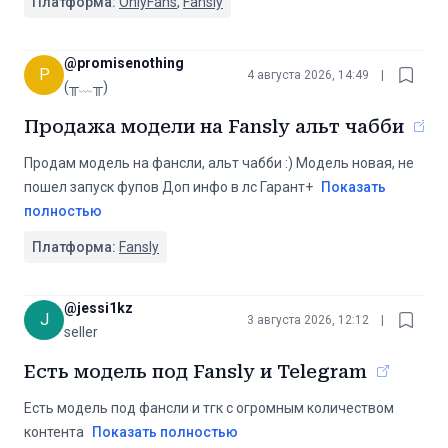
Платформа:
OnlyFans
,
Fansly
@
promisenothing
P
4 августа 2026, 14:49
|
(╥﹏╥)
Продажа модели на Fansly альт чабби
Продам модель на фансли, альт чабби :) Модель новая, не
пошел запуск фупов Доп инфо в лс Гарант+
Показать
полностью
Платформа:
Fansly
@
jessi1kz
J
3 августа 2026, 12:12
|
seller
Есть модель под Fansly и Telegram
Есть модель под фансли и тгк с огромным количеством
контента
Показать полностью