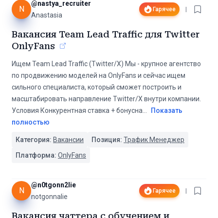
@
nastya_recruiter
N
Гарячее
|
Anastasia
Вакансия Team Lead Traffic для Twitter
OnlyFans
Ищем Team Lead Traffic (Twitter/X) Мы - крупное агентство
по продвижению моделей на OnlyFans и сейчас ищем
сильного специалиста, который сможет построить и
масштабировать направление Twitter/X внутри компании.
Условия Конкурентная ставка + бонусна
...
Показать
полностью
Категория:
Вакансии
Позиция:
Трафик Менеджер
Платформа:
OnlyFans
@
n0tgonn2lie
N
Гарячее
|
notgonnalie
Вакансия чаттера с обучением и