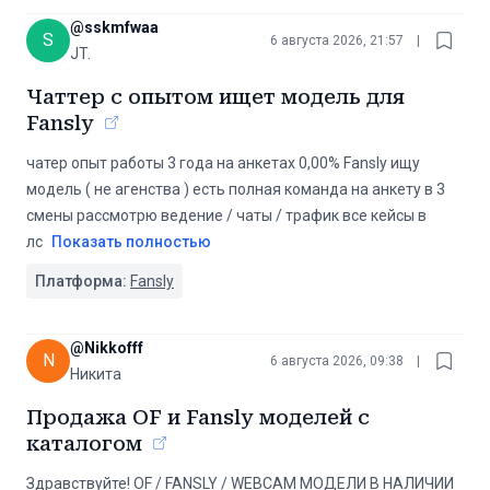
@
sskmfwaa
S
6 августа 2026, 21:57
|
JT.
Чаттер с опытом ищет модель для
Fansly
чатер опыт работы 3 года на анкетах 0,00% Fansly ищу
модель ( не агенства ) есть полная команда на анкету в 3
смены рассмотрю ведение / чаты / трафик все кейсы в
лс
Показать полностью
Платформа:
Fansly
@
Nikkofff
N
6 августа 2026, 09:38
|
Никита
Продажа OF и Fansly моделей с
каталогом
Здравствуйте! OF / FANSLY / WEBCAM МОДЕЛИ В НАЛИЧИИ