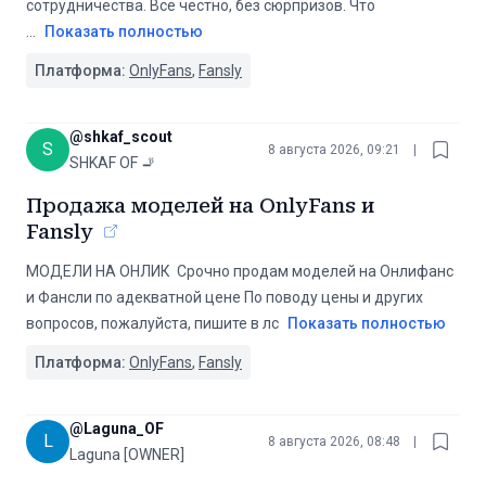
сотрудничества. Всё честно, без сюрпризов. Что
...
Показать полностью
Платформа:
OnlyFans
,
Fansly
@
shkaf_scout
S
8 августа 2026, 09:21
|
SHKAF OF 🚬
Продажа моделей на OnlyFans и
Fansly
МОДЕЛИ НА ОНЛИК ️ Срочно продам моделей на Онлифанс
и Фансли по адекватной цене По поводу цены и других
вопросов, пожалуйста, пишите в лс
Показать полностью
Платформа:
OnlyFans
,
Fansly
@
Laguna_OF
L
8 августа 2026, 08:48
|
Laguna [OWNER]