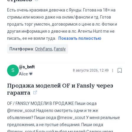
Есть очень красивая девочка с Яунды. Готова на 18+ на
стримы или можно даже на онлик/фансли и тд. Готов
продать торг уместен, договоримся о цене в лс. Фотки и
другая информация о девочке в лс. Агенты Hunt me не
писать, ее не взяли туда.
Показать полностью
Платформа:
OnlyFans
,
Fansly
@
s_bnft
S
8 августа 2026, 12:49
|
Alice 💗
Продажа моделей OF и Fansly через
гаранта
OF / FANSLY МОДЕЛИ В ПРОДАЖЕ Пиши сюда
@meow_scout Надоело смотреть одни и те же
объявления? Пиши сюда @meow_scout У меня реальные
предложения, а не пустые обещания. Пиши сюда
@meow_scout Большой выбор моделей Сделки через