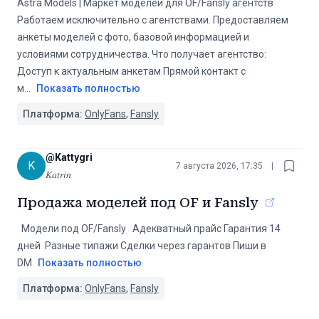
Astra Models | Маркет моделей для OF/Fansly агентств
Работаем исключительно с агентствами. Предоставляем
анкеты моделей с фото, базовой информацией и
условиями сотрудничества. Что получает агентство:
Доступ к актуальным анкетам Прямой контакт с
м
...
Показать полностью
Платформа:
OnlyFans
,
Fansly
@
Kattygri
K
7 августа 2026, 17:35
|
𝐾𝑎𝑡𝑟𝑖𝑛
Продажа моделей под OF и Fansly
️ Модели под OF/Fansly ️ Адекватный прайс Гарантия 14
дней Разные типажи Сделки через гарантов Пиши в
DM
Показать полностью
Платформа:
OnlyFans
,
Fansly