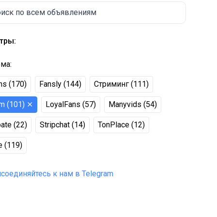
иск по всем объявлениям
тры:
рма
:
ns
(
170
)
Fansly
(
144
)
Стриминг
(
111
)
m
(
101
)
⨯
LoyalFans
(
57
)
Manyvids
(
54
)
bate
(
22
)
Stripchat
(
14
)
TonPlace
(
12
)
е
(
119
)
соединяйтесь к нам в Telegram