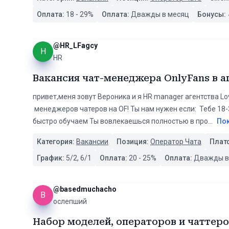
Оплата:
18
-
29
%
Оплата:
Дважды в месяц
Бонусы:
@
HR_LFagcy
H
HR
Вакансия чат-менеджера OnlyFans в а
привет,меня зовут Вероника и я HR manager агентства Lo
менеджеров чатеров на OF! Ты нам нужен если: Тебе 18
быстро обучаем Ты вовлекаешься полностью в про
...
По
Категория:
Вакансии
Позиция:
Оператор Чата
Плат
График:
5/2, 6/1
Оплата:
20
-
25
%
Оплата:
Дважды в
@
basedmuchacho
B
ослепший
Набор моделей, операторов и чаттер