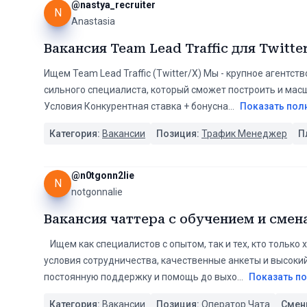
@
nastya_recruiter
N
Anastasia
Вакансия Team Lead Traffic для Twitte
Ищем Team Lead Traffic (Twitter/X) Мы - крупное агентс
сильного специалиста, который сможет построить и мас
Условия Конкурентная ставка + бонусна
...
Показать пол
Категория:
Вакансии
Позиция:
Трафик Менеджер
П
@
n0tgonn2lie
N
notgonnalie
Вакансия чаттера с обучением и смен
️ ️ ️ Ищем как специалистов с опытом, так и тех, кто тол
условия сотрудничества, качественные анкеты и высоки
постоянную поддержку и помощь до выхо
...
Показать п
Категория:
Вакансии
Позиция:
Оператор Чата
Смен