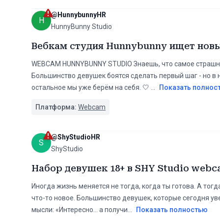
@
HunnybunnyHR
H
HunnyBunny Studio
Вебкам студия Hunnybunny ищет нов
WEBCAM HUNNYBUNNY STUDIO Знаешь, что самое страшно
Большинство девушек боятся сделать первый шаг - но в н
остальное мы уже берём на себя. 🤍
...
Показать полнос
Платформа:
Webcam
@
ShyStudioHR
S
ShyStudio
Набор девушек 18+ в SHY Studio web
Иногда жизнь меняется не тогда, когда ты готова. А тогд
что-то новое. Большинство девушек, которые сегодня ув
мысли: «Интересно... а получи
...
Показать полностью