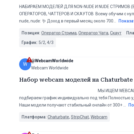
‎НАБИРАЕМ МОДЕЛЕЙ ДЛЯ NON-NUDE И NUDE СТРИМОВ (
ОПЕРАТОРОВ, ЧАТТЕРОВ И СКАУТОВ ‎ ‎Всему обучим с нуля 
nude, nude: ‎🪱 Доход в первый месяц около 700
...
Показа
Позиция:
Оператор Стрима
,
Оператор Чата
,
Скаут
Пл
График:
5/2, 4/3
@
WebcamWorldwide
W
Webcam Worldwide
Набор webcam моделей на Chaturbate 
⠀⠀⠀⠀⠀⠀⠀⠀⠀⠀⠀⠀⠀⠀⠀⠀⠀⠀⠀⠀⠀⠀⠀⠀ ⠀⠀МЫ ИЩЕМ WEBCAM МОДЕЛ
подбираем график индивидуально под тебя Полностью уд
Наши модели получают стабильный онлайн от 300+
...
По
Платформа:
Chaturbate
,
StripChat
,
Webcam