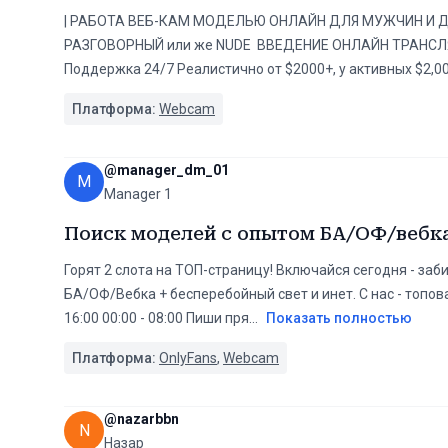
| РАБОТА ВЕБ-КАМ МОДЕЛЬЮ ОНЛАЙН ДЛЯ МУЖЧИН И ДЕВ
РАЗГОВОРНЫЙ или же NUDE ВВЕДЕНИЕ ОНЛАЙН ТРАНСЛЯ
Поддержка 24/7 Реалистично от $2000+, у активных $2,0
Платформа:
Webcam
@
manager_dm_01
M
Manager 1
Поиск моделей с опытом БА/ОФ/вебк
Горят 2 слота на ТОП-страницу! Включайся сегодня - заб
БА/ОФ/Вебка + бесперебойный свет и инет. С нас - топова
16:00 00:00 - 08:00 Пиши пря
...
Показать полностью
Платформа:
OnlyFans
,
Webcam
@
nazarbbn
N
Назар