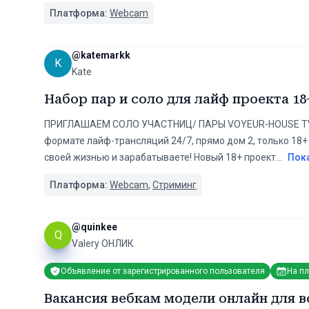
Платформа:
Webcam
@
katemarkk
K
Kate
Набор пар и соло для лайф проекта 18
ПРИГЛАШАЕМ СОЛО УЧАСТНИЦ/ ПАРЫ VOYEUR-HOUSE TV P
формате лайф-трансляций 24/7, прямо дом 2, только 18+
своей жизнью и зарабатываете! Новый 18+ проект
...
Пок
Платформа:
Webcam
,
Стриминг
@
quinkee
Q
Valery ОНЛИК
Объявление от зарегистрированного пользователя
На п
Вакансия вебкам модели онлайн для в