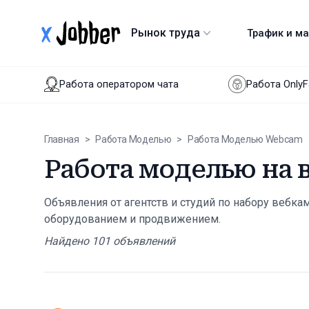
xJobber
Рынок труда
Трафик и м
Работа оператором чата
Работа Only
Главная
>
Работа Моделью
>
Работа Моделью Webcam
Работа моделью на 
Объявления от агентств и студий по набору вебка
оборудованием и продвижением.
Найдено
101
объявлений