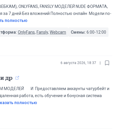
ВЕБКАМ), ONLYFANS, FANSLY МОДЕЛЕЙ NUDE ФОРМАТА,
за 7 дней ‎Без вложений ‎Полностью онлайн ‎ ‎Модели no-
ть полностью
атформа:
OnlyFans
,
Fansly
,
Webcam
Смены:
6:00-12:00
6 августа 2026, 18:37
|
и др
ЕЙ ⠀⠀И ️️️️️ Предоставляем аккаунты чатурбейт и
аленная работа, есть обучение и бонусная система
казать полностью