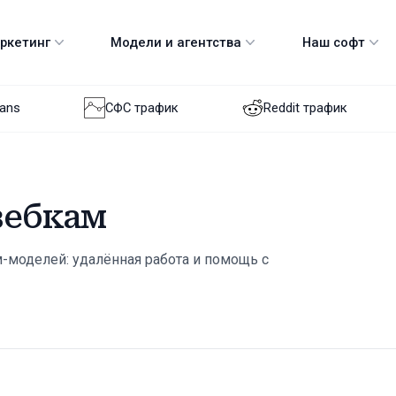
аркетинг
Модели и агентства
Наш софт
Fans
СФС трафик
Reddit трафик
вебкам
м-моделей: удалённая работа и помощь с