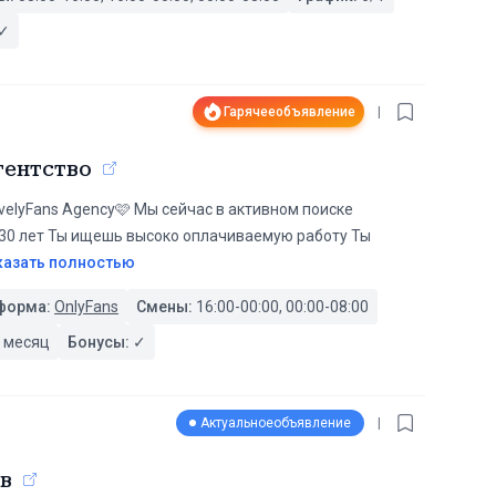
✓
Гарячее
объявление
|
гентство
velyFans Agency🩷 Мы сейчас в активном поиске
-30 лет Ты ищешь высоко оплачиваемую работу Ты
казать полностью
форма:
OnlyFans
Смены:
16:00-00:00, 00:00-08:00
 месяц
Бонусы:
✓
Актуальное
объявление
|
ов