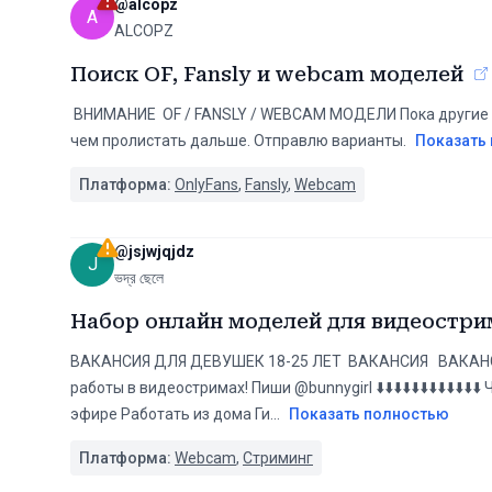
@
alcopz
A
ALCOPZ
Поиск OF, Fansly и webcam моделей
️ ВНИМАНИЕ ️ OF / FANSLY / WEBCAM МОДЕЛИ Пока другие 
чем пролистать дальше. Отправлю варианты.
Показать
Платформа:
OnlyFans
,
Fansly
,
Webcam
@
jsjwjqjdz
J
ভদ্র ছেলে
Набор онлайн моделей для видеостри
ВАКАНСИЯ ДЛЯ ДЕВУШЕК 18-25 ЛЕТ ️ ВАКАНСИЯ ️ ️ ВАК
работы в видеостримах! Пиши @bunnygirl ⬇️⬇️⬇️⬇️⬇️⬇️⬇️⬇️⬇️⬇
эфире Работать из дома Ги
...
Показать полностью
Платформа:
Webcam
,
Стриминг