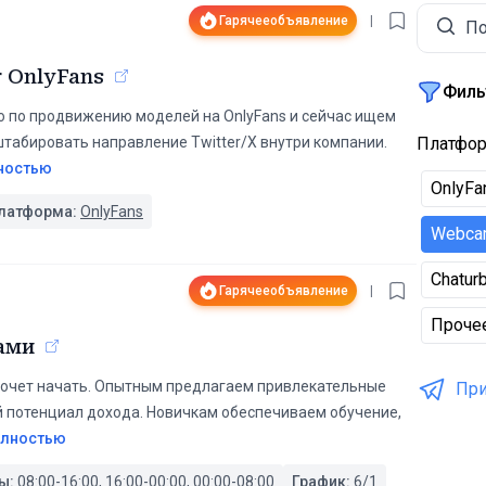
Гарячее
объявление
|
По
r OnlyFans
Филь
тво по продвижению моделей на OnlyFans и сейчас ищем
штабировать направление Twitter/X внутри компании.
Платфо
ностью
OnlyFa
латформа:
OnlyFans
Webca
Chatur
Гарячее
объявление
|
Проче
ами
ько хочет начать. Опытным предлагаем привлекательные
При
й потенциал дохода. Новичкам обеспечиваем обучение,
олностью
ы:
08:00-16:00, 16:00-00:00, 00:00-08:00
График:
6/1