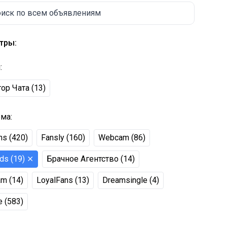
иск по всем объявлениям
тры:
я
:
ор Чата
(
13
)
рма
:
ns
(
420
)
Fansly
(
160
)
Webcam
(
86
)
ds
(
19
)
⨯
Брачное Агентство
(
14
)
am
(
14
)
LoyalFans
(
13
)
Dreamsingle
(
4
)
е
(
583
)