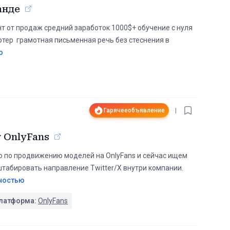
анде
т от продаж средний заработок 1000$+ обучение с нуля
тер ️ грамотная письменная речь без стеснения в
ю
Гарячее
объявление
|
r OnlyFans
тво по продвижению моделей на OnlyFans и сейчас ищем
штабировать направление Twitter/X внутри компании.
ностью
латформа:
OnlyFans