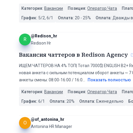
Категория:
Вакансии
Позиция:
Оператор Чата
Плат
График:
5/2, 6/1
Оплата:
20
-
25
%
Оплата:
Дважды в
@
Redison_hr
R
Redison Hr
Вакансия чаттеров в Redison Agency
ИЩЕМ ЧАТТЕРОВ НА 4% ТОП| Тотал 7000$| ENGLISH B2+ Re
новая анкета с сильным потенциалом оборот анкеты ~ 7 
анкеты смены: 08:00-16:00 / 16:0
...
Показать полностью
Категория:
Вакансии
Позиция:
Оператор Чата
Плат
График:
6/1
Оплата:
20
%
Оплата:
Еженедельно
Б
@
of_antonina_hr
O
Antonina HR Manager