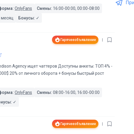
При
форма:
OnlyFans
Смены:
16:00-00:00, 00:00-08:00
 месяц
Бонусы:
✓
Гарячее
объявление
|
dison Agency ищет чаттеров Доступны анкеты: ТОП 4% -
000$ 20% от личного оборота + бонусы быстрый рост
форма:
OnlyFans
Смены:
08:00-16:00, 16:00-00:00
онусы:
✓
Гарячее
объявление
|