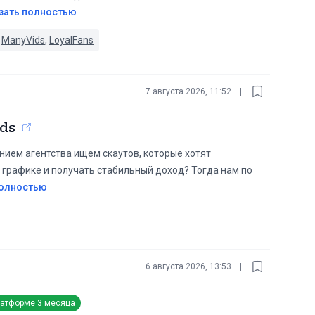
зать полностью
,
ManyVids
,
LoyalFans
7 августа 2026, 11:52
|
ids
нием агентства ищем скаутов, которые хотят
 графике и получать стабильный доход? Тогда нам по
полностью
6 августа 2026, 13:53
|
латформе
3 месяца