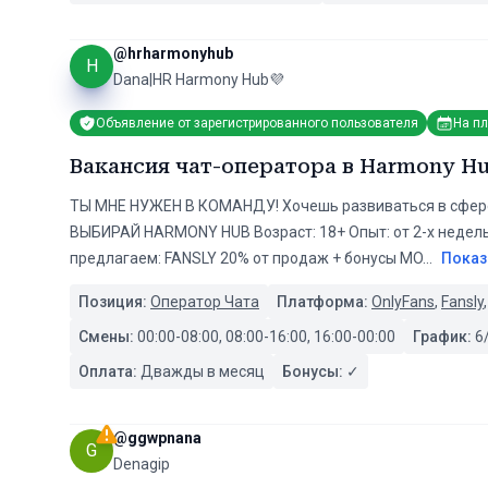
@
hrharmonyhub
H
Dana|HR Harmony Hub💜
Объявление от зарегистрированного пользователя
На п
Вакансия чат-оператора в Harmony H
ТЫ МНЕ НУЖЕН В КОМАНДУ! Хочешь развиваться в сфере 
ВЫБИРАЙ HARMONY HUB Возраст: 18+ Опыт: от 2-х неде
предлагаем: FANSLY 20% от продаж + бонусы MO
...
Показ
Позиция:
Оператор Чата
Платформа:
OnlyFans
,
Fansly
Смены:
00:00-08:00, 08:00-16:00, 16:00-00:00
График:
6
Оплата:
Дважды в месяц
Бонусы:
✓
@
ggwpnana
G
Denagip