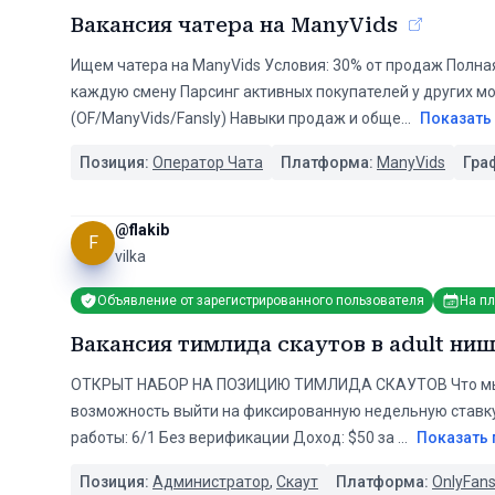
Вакансия чатера на ManyVids
Ищем чатера на ManyVids Условия: 30% от продаж Полн
каждую смену Парсинг активных покупателей у других мо
(OF/ManyVids/Fansly) Навыки продаж и обще
...
Показать
Позиция:
Оператор Чата
Платформа:
ManyVids
Гра
@
flakib
F
vilka
Объявление от зарегистрированного пользователя
На п
Вакансия тимлида скаутов в adult ни
ОТКРЫТ НАБОР НА ПОЗИЦИЮ ТИМЛИДА СКАУТОВ Что мы п
возможность выйти на фиксированную недельную ставку 
работы: 6/1 Без верификации Доход: $50 за
...
Показать
Позиция:
Администратор
,
Скаут
Платформа:
OnlyFan