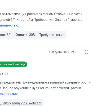
ая автоматизация рассылок фанам Стабильные чаты
делей 6/1 Киев тайм. Требования: Опыт от 1 месяца
 полностью
фик:
6/1
Оплата:
30
%
Требуется опыт
6 августа 2026, 09:21
|
латформе
2 месяца
ше
редлагаем: Еженедельные выплаты Карьерный рост и
Полное обучение с нуля опыт не требуется График
 полностью
s
,
Fansly
,
ManyVids
,
Webcam