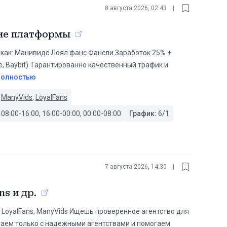
8 августа 2026, 02:43
|
гие платформы
 как: Манивидс Лоял фанс Фансли Заработок 25% +
 Baybit) ️ Гарантированно качественный трафик и
полностью
,
ManyVids
,
LoyalFans
 08:00-16:00, 16:00-00:00, 00:00-08:00
График:
6/1
7 августа 2026, 14:30
|
s и др.
, LoyalFans, ManyVids Ищешь проверенное агентство для
аем только с надежными агентствами и помогаем