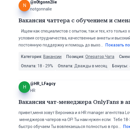
@
n0tgonn2lie
N
notgonnalie
Вакансия чаттера с обучением и смен
️ ️ ️ Ищем как специалистов с опытом, так и тех, кто тол
условия сотрудничества, качественные анкеты и высоки
постоянную поддержку и помощь до выхо
...
Показать п
Категория:
Вакансии
Позиция:
Оператор Чата
Смен
Оплата:
18
-
29
%
Оплата:
Дважды в месяц
Бонусы:
@
HR_LFagcy
H
HR
Вакансия чат-менеджера OnlyFans в а
привет,меня зовут Вероника и я HR manager агентства Lo
менеджеров чатеров на OF! Ты нам нужен если: Тебе 18
быстро обучаем Ты вовлекаешься полностью в про
...
По