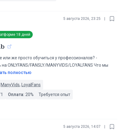
5 августа 2026, 23:25
|
латформе
18 дней
ub
или же просто обучиться у профессионалов? -
ль на ONLYFANS/FANSLY/MANYVIDS/LOYALFANS Что мы
ать полностью
,
ManyVids
,
LoyalFans
/1
Оплата:
20
%
Требуется опыт
5 августа 2026, 14:07
|