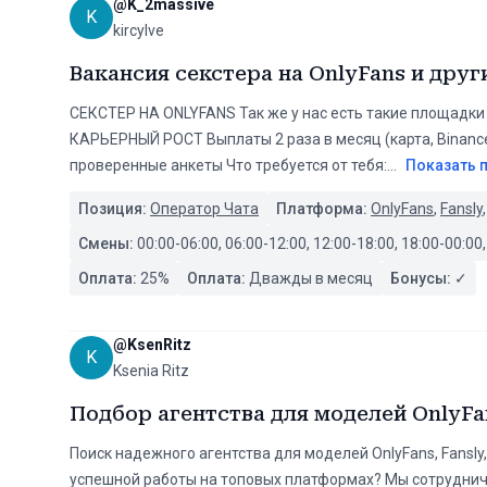
@
K_2massive
K
kircylve
Вакансия секстера на OnlyFans и дру
СЕКСТЕР НА ONLYFANS Так же у нас есть такие площадки
КАРЬЕРНЫЙ РОСТ Выплаты 2 раза в месяц (карта, Binance,
проверенные анкеты ️Что требуется от тебя:️
...
Показать 
Позиция:
Оператор Чата
Платформа:
OnlyFans
,
Fansly
Смены:
00:00-06:00, 06:00-12:00, 12:00-18:00, 18:00-00:00,
Оплата:
25
%
Оплата:
Дважды в месяц
Бонусы:
✓
@
KsenRitz
K
Ksenia Ritz
Подбор агентства для моделей OnlyFan
Поиск надежного агентства для моделей OnlyFans, Fansly
успешной работы на топовых платформах? Мы сотруднич