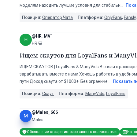
моделям находить лучшие условия для стабильн
...
Пока
Позиция:
Оператор Чата
Платформа:
OnlyFans
,
Fansly
@
HR_MV1
H
HR 💻
Ищем скаутов для LoyalFans и ManyV
ИЩЕМ СКАУТОВ | LoyalFans & ManyVids В связи с расшире
зарабатывать вместе с нами Хочешь работать в удобном
пути Доход скаута от $1000+ ️ Без ограниче
...
Показать 
Позиция:
Скаут
Платформа:
ManyVids
,
LoyalFans
@
Males_666
M
Males
Объявление от зарегистрированного пользователя
На п