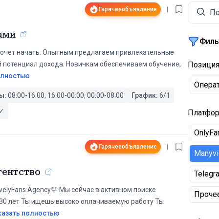
Гарячее
объявление
|
По
ами
Филь
ько хочет начать. Опытным предлагаем привлекательные
й потенциал дохода. Новичкам обеспечиваем обучение,
Позици
олностью
Операт
ы:
08:00-16:00, 16:00-00:00, 00:00-08:00
График:
6/1
✓
Платфо
OnlyFa
Гарячее
объявление
|
Manyvi
гентство
Telegr
velyFans Agency🩷 Мы сейчас в активном поиске
Проче
-30 лет Ты ищешь высоко оплачиваемую работу Ты
казать полностью