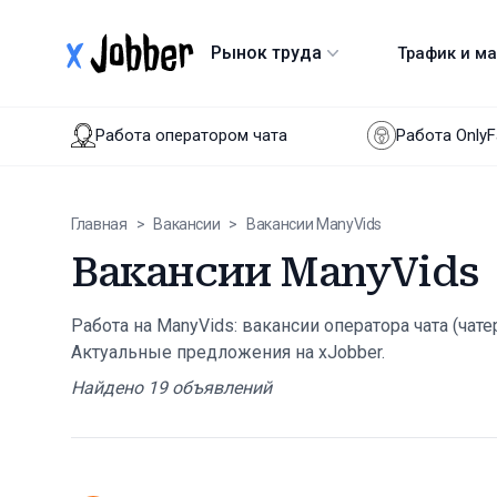
xJobber
Рынок труда
Трафик и м
Работа оператором чата
Работа Only
Главная
>
Вакансии
>
Вакансии ManyVids
Вакансии ManyVids
Работа на ManyVids: вакансии оператора чата (чат
Актуальные предложения на xJobber.
Найдено
19
объявлений