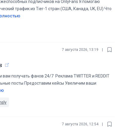
ежеспособных подписчиков на OnlyFans Я помогаю
ский трафик из Tier-1 стран (США, Канада, UK, EU) Что
полностью
7 августа 2026, 13:19
|
s
вам получать фанов 24/7 ️ Реклама TWITTER и REDDIT
кальные посты Предоставим кейсы Увеличим ваши
ью
nsly
7 августа 2026, 12:54
|