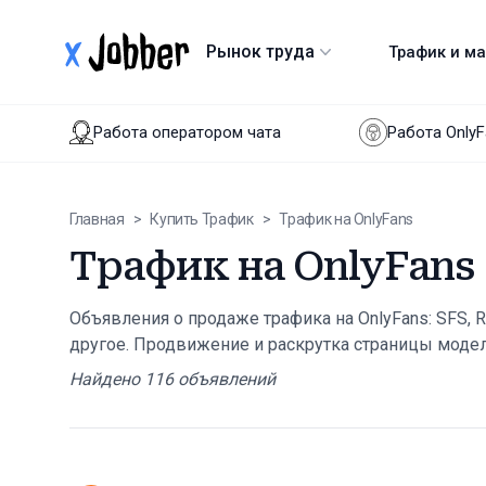
xJobber
Рынок труда
Трафик и м
Работа оператором чата
Работа Only
Главная
>
Купить Трафик
>
Трафик на OnlyFans
Трафик на OnlyFans
Объявления о продаже трафика на OnlyFans: SFS, Redd
другое. Продвижение и раскрутка страницы модел
Найдено
116
объявлений