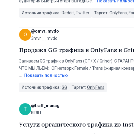
аудитория Быстрый старт Выгодные
...
Показать полнос
Источник трафика:
Reddit
,
Twitter
Таргет:
OnlyFans
,
Fa
@
omvr_mvdo
O
3mvr __mvdo
Продажа GG трафика в OnlyFans и Gri
Заливаем GG трафик в OnlyFans (OF / X / Grindr) ️️ С ГАРАНТОМ
ЧТО МЫ ЛЬЕМ:️: ️ OF нетворк Female / Trans (жирная конверс
...
Показать полностью
Источник трафика:
GG
Таргет:
OnlyFans
@
traff_manag
T
KIRILL
Услуги органического трафика из Ins