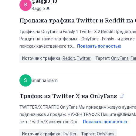
@
Baggi0_10
B
Baggio 🔔
Продажа трафика Twitter и Reddit на 
Трафик на Onlyfans и Fansly 1️ Twitter X 2️ Reddit Пред
Реддит на такие платформы: - Onlyfans - Fansly - и други
поисках качественного тр
...
Показать полностью
Источник трафика:
Reddit
,
Twitter
Таргет:
OnlyFans
,
Fa
S
Shahria islam
Трафик из Twitter X на OnlyFans
TWITTER/X TRAFFIC OnlyFans Мы приводим живую аудитор
подписчиков и продаж. ️️НУЖЕН ТРАФИК️️ Пишите @Olivia
сеть Twitter/X аккаунтов Орг
...
Показать полностью
Источник трафика:
Twitter
Таргет:
OnlyFans