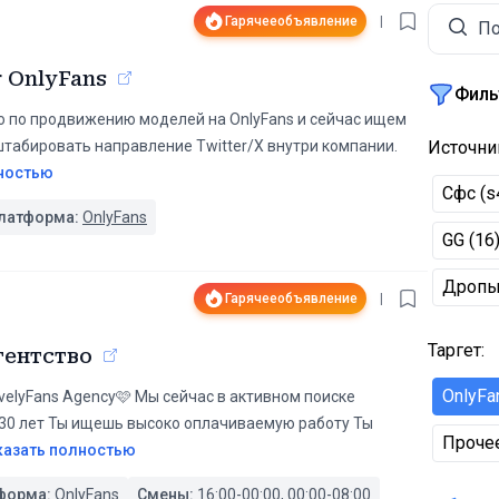
Гарячее
объявление
|
По
r OnlyFans
Филь
тво по продвижению моделей на OnlyFans и сейчас ищем
штабировать направление Twitter/X внутри компании.
Источни
ностью
Сфс (s
латформа:
OnlyFans
GG
(
16
Дроп
Гарячее
объявление
|
Таргет
:
гентство
OnlyFa
velyFans Agency🩷 Мы сейчас в активном поиске
-30 лет Ты ищешь высоко оплачиваемую работу Ты
Проче
казать полностью
форма:
OnlyFans
Смены:
16:00-00:00, 00:00-08:00