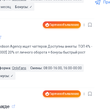
При
 месяц
Бонусы:
✓
Гарячее
объявление
|
dison Agency ищет чаттеров Доступны анкеты: ТОП 4% -
000$ 20% от личного оборота + бонусы быстрый рост
форма:
OnlyFans
Смены:
08:00-16:00, 16:00-00:00
онусы:
✓
Гарячее
объявление
|
анде