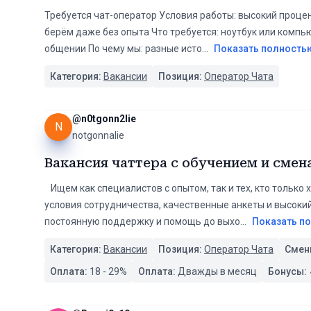
Требуется чат-оператор Условия работы: высокий процен
берём даже без опыта Что требуется: ноутбук или компью
общении По чему мы: разные исто
...
Показать полность
Категория:
Вакансии
Позиция:
Оператор Чата
@
n0tgonn2lie
N
notgonnalie
Вакансия чаттера с обучением и смен
️ ️ ️ Ищем как специалистов с опытом, так и тех, кто тол
условия сотрудничества, качественные анкеты и высоки
постоянную поддержку и помощь до выхо
...
Показать п
Категория:
Вакансии
Позиция:
Оператор Чата
Смен
Оплата:
18
-
29
%
Оплата:
Дважды в месяц
Бонусы: