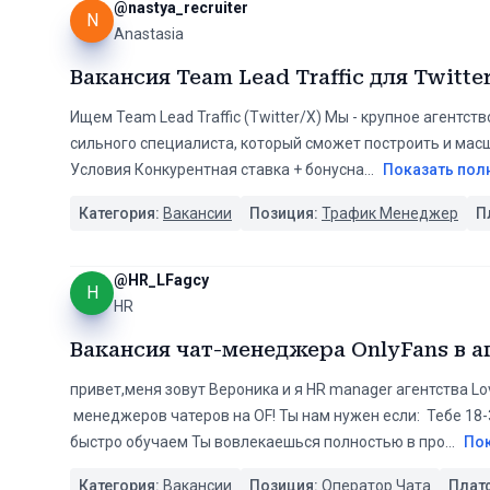
@
nastya_recruiter
N
Anastasia
Вакансия Team Lead Traffic для Twitte
Ищем Team Lead Traffic (Twitter/X) Мы - крупное агентс
сильного специалиста, который сможет построить и мас
Условия Конкурентная ставка + бонусна
...
Показать пол
Категория:
Вакансии
Позиция:
Трафик Менеджер
П
@
HR_LFagcy
H
HR
Вакансия чат-менеджера OnlyFans в а
привет,меня зовут Вероника и я HR manager агентства Lo
менеджеров чатеров на OF! Ты нам нужен если: Тебе 18
быстро обучаем Ты вовлекаешься полностью в про
...
По
Категория:
Вакансии
Позиция:
Оператор Чата
Плат