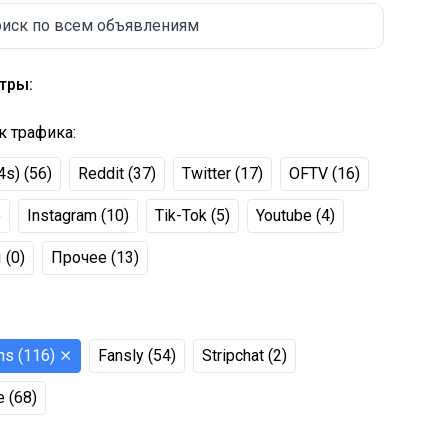
иск по всем объявлениям
тры:
к трафика
:
4s)
(
56
)
Reddit
(
37
)
Twitter
(
17
)
OFTV
(
16
)
)
Instagram
(
10
)
Tik-Tok
(
5
)
Youtube
(
4
)
ы
(
0
)
Прочее
(
13
)
ns
(
116
)
⨯
Fansly
(
54
)
Stripchat
(
2
)
е
(
68
)