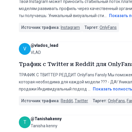
Твой Instagram может приносить стабильный поток плат
моделям развивать профиль через качественный органиче
ты получаешь: Уникальный визуальный сти
...
Показать 
Источник трафика:
Instagram
Таргет:
OnlyFans
@
vlados_lead
V
VLAD
Трафик с Twitter и Reddit для OnlyFan
ТРАФИК С ТВИТТЕР РЕДДИТ OnlyFans Fansly Мы поможем 
которая необходима для каждой модели ‍️??? - ДА! Уни
продажи Индивидуальный подход
...
Показать полност
Источник трафика:
Reddit
,
Twitter
Таргет:
OnlyFans
,
Fa
@
Tanishakenny
T
Tanisha kenny