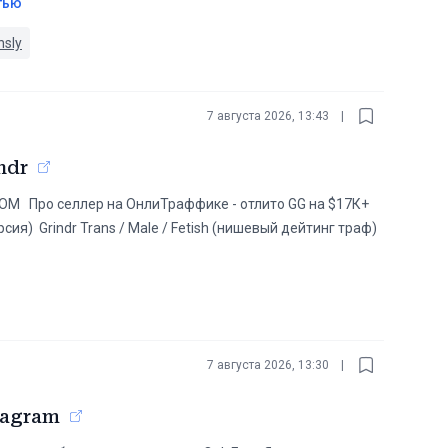
тью
nsly
7 августа 2026, 13:43
|
ndr
 ️️ ️️️️️️ Про селлер на ОнлиТраффике - отлито GG на $17К+ ️
ия) ️ Grindr Trans / Male / Fetish (нишевый дейтинг траф)
7 августа 2026, 13:30
|
tagram