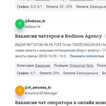
График:
5/2, 6/1
Оплата:
20
-
25
%
Оплата:
Дважды в
@
Redison_hr
R
Redison Hr
Вакансия чаттеров в Redison Agency
ИЩЕМ ЧАТТЕРОВ НА 4% ТОП| Тотал 7000$| ENGLISH B2+ Re
новая анкета с сильным потенциалом оборот анкеты ~ 7 
анкеты смены: 08:00-16:00 / 16:0
...
Показать полностью
Категория:
Вакансии
Позиция:
Оператор Чата
Плат
График:
6/1
Оплата:
20
%
Оплата:
Еженедельно
Б
@
of_antonina_hr
O
Antonina HR Manager
Вакансия чат оператора в онлайн ком