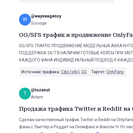
@
wayneagensy
W
Scrooge
GG/SFS трафик и продвижение OnlyFa
GG/SFS TRAFFIC ПРОДВИЖЕНИЕ МОДЕЛЬНЫХ АККАУНТО
ПОДДЕРЖКА 24/7 В НАЛИЧИИ ГОТОВЫЕ КЕЙСЫ ПРИ ЗАП
КАЖДОГО ФАНА ИНДИВИДУАЛЬНЫЙ ПОДХОД К КАЖД
Источник трафика:
Сфс (s4s)
,
GG
Таргет:
OnlyFans
@
tozenst
T
Artem
Продажа трафика Twitter и Reddit на 
Сделаю качественный трафик Twitter и Reddit на Onlyfans
фаны с Твиттер и Реддит на Онлифанс и Фансли 🫶 От на