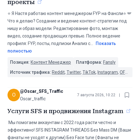
проекты
⭐️ Я Настя работаю контент менеджером FYP на Фансли⭐️ 🪽
Что я делаю? Создание и ведение контент-стратегии под
нишу и образ модели. Редактирование фото, монтаж
видео, создание продающих превью. Полное ведение
профиля: FYP, посты, подписки Анализ с
...
Показать
полностью
Позиция:
Контент Менеджер
Платформа:
Fansly
Источник трафика:
Reddit
,
Twitter
,
TikTok
,
Instagram
,
OFTV
@
Oscar_SFS_Traffic
O
7 августа 2026, 10:22
|
Oscar_traffic
Услуги SFS и продвижения Instagram
️️️️️️️️ Мы помогаем аккаунтам с 2022 года расти честно и
эффективно! SFS INSTAGRAM THREADS ️Без Mass DM️ (Ваши
фанаты не уходят к другим) ️Без Face tune️ (Фанаты не