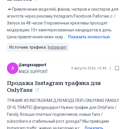
️ ⬅️ Привлечение моделей, фанов, чатеров и секстеров для
агентств через рекламу Instagram/Facebook Работаю с: /
Запуск за 48 часов Откровенные креативы проходят
модерацию 10+ заинтересованных кандидатов в день
Цена привлечения ниже скау
...
Показать полностью
Источник трафика:
Instagram
@
angxsupport
A
9 августа 2026, 16:44
|
ANGX SUPPORT
Продажа Instagram трафика для
OnlyFans
ТРАФИК ИЗ INSTAGRAM ДЛЯ МОДЕЛЕЙ | ONLYFANS FANSLY
OF IG TRAFFIC @angxsupport Нужен трафик для OnlyFans /
Fansly, больше платных подписчиков, новых fans /
subscribers и стабильный рост дохода? Мы приводим
Instagram traffic, живую аудиторию и г
...
Показать