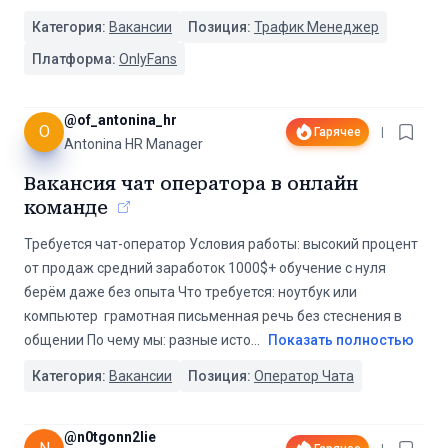
Категория:
Вакансии
Позиция:
Трафик Менеджер
Платформа:
OnlyFans
@
of_antonina_hr
O
Гарячее
|
Antonina HR Manager
Вакансия чат оператора в онлайн
команде
Требуется чат-оператор Условия работы: высокий процент
от продаж средний заработок 1000$+ обучение с нуля
берём даже без опыта Что требуется: ноутбук или
компьютер ️ грамотная письменная речь без стеснения в
общении По чему мы: разные исто
...
Показать полностью
Категория:
Вакансии
Позиция:
Оператор Чата
@
n0tgonn2lie