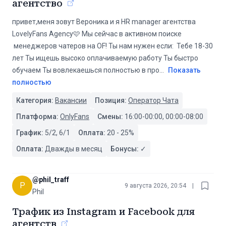
агентство
привет,меня зовут Вероника и я HR manager агентства
LovelyFans Agency🩷 Мы сейчас в активном поиске
менеджеров чатеров на OF! Ты нам нужен если: Тебе 18-30
лет Ты ищешь высоко оплачиваемую работу Ты быстро
обучаем Ты вовлекаешься полностью в про
...
Показать
полностью
Категория:
Вакансии
Позиция:
Оператор Чата
Платформа:
OnlyFans
Смены:
16:00-00:00, 00:00-08:00
График:
5/2, 6/1
Оплата:
20
-
25
%
Оплата:
Дважды в месяц
Бонусы:
✓
@
phil_traff
P
9 августа 2026, 20:54
|
Phil
Трафик из Instagram и Facebook для
агентств