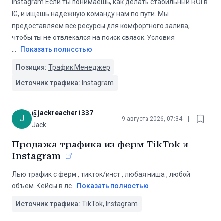
Instagram Если ты понимаешь, как делать стабильный ROI в
IG, и ищешь надежную команду нам по пути. Мы
предоставляем все ресурсы для комфортного залива,
чтобы ты не отвлекался на поиск связок. Условия
...
Показать полностью
Позиция:
Трафик Менеджер
Источник трафика:
Instagram
@
jackreacher1337
J
9 августа 2026, 07:34
|
Jack
Продажа трафика из ферм TikTok и
Instagram
Лью трафик с ферм , тикток/инст , любая ниша , любой
объем. Кейсы в лс.
Показать полностью
Источник трафика:
TikTok
,
Instagram