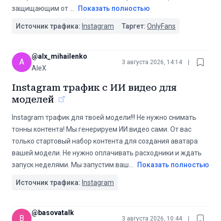
защищающим от
...
Показать полностью
Источник трафика:
Instagram
Таргет:
OnlyFans
@
alx_mihailenko
A
3 августа 2026, 14:14
|
AleX
Instagram трафик с ИИ видео для
моделей
Instagram трафик для твоей модели!!! ️Не нужно снимать
тонны контента! ️Мы генерируем ИИ видео сами. От вас
только стартовый набор контента для создания аватара
вашей модели. ️Не нужно оплачивать расходники и ждать
запуск неделями. ️Мы запустим ваш
...
Показать полностью
Источник трафика:
Instagram
@
basovatalk
B
3 августа 2026, 10:44
|