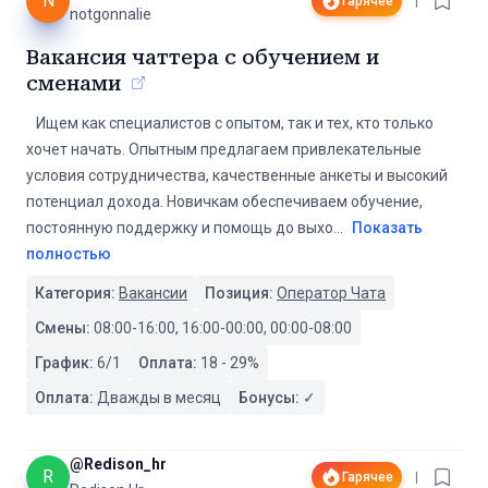
N
Гарячее
|
notgonnalie
Вакансия чаттера с обучением и
сменами
️ ️ ️ Ищем как специалистов с опытом, так и тех, кто только
хочет начать. Опытным предлагаем привлекательные
условия сотрудничества, качественные анкеты и высокий
потенциал дохода. Новичкам обеспечиваем обучение,
постоянную поддержку и помощь до выхо
...
Показать
полностью
Категория:
Вакансии
Позиция:
Оператор Чата
Смены:
08:00-16:00, 16:00-00:00, 00:00-08:00
График:
6/1
Оплата:
18
-
29
%
Оплата:
Дважды в месяц
Бонусы:
✓
@
Redison_hr
R
Гарячее
|