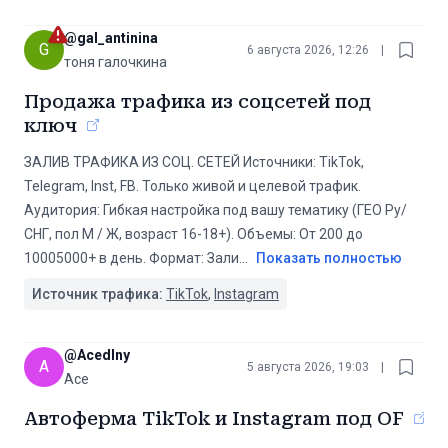
@
gal_antinina
G
6 августа 2026, 12:26
|
тоня галочкина
Продажа трафика из соцсетей под
ключ
ЗАЛИВ ТРАФИКА ИЗ СОЦ. СЕТЕЙ Источники: TikTok,
Telegram, Inst, FB. Только живой и целевой трафик.
Аудитория: Гибкая настройка под вашу тематику (ГЕО Ру/
СНГ, пол М / Ж, возраст 16-18+). Объемы: От 200 до
10005000+ в день. Формат: Зали
...
Показать полностью
Источник трафика:
TikTok
,
Instagram
@
Acedlny
A
5 августа 2026, 19:03
|
Ace
Автоферма TikTok и Instagram под OF