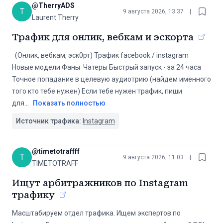
@
TherryADS
T
9 августа 2026, 13:37
|
Laurent Therry
Трафик для онлик, вебкам и эскорта
️️️️️ ️️️️️️️ (Онлик, вебкам, эск0рт) Трафик facebook / instagram
Новые модели Фаны ‍ Чатеры Быстрый запуск - за 24 часа
Точное попадание в целевую аудиотрию (найдем именного
того кто тебе нужен) Если тебе нужен трафик, пиши
для
...
Показать полностью
Источник трафика:
Instagram
@
timetotraffff
T
9 августа 2026, 11:03
|
TIMETOTRAFF
Ищут арбитражников по Instagram
трафику
Масштабируем отдел трафика. Ищем экспертов по