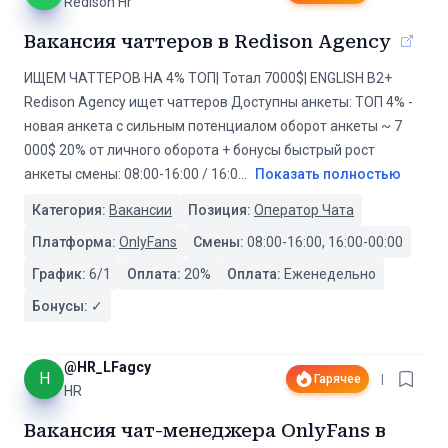
Redison Hr
Вакансия чаттеров в Redison Agency
ИЩЕМ ЧАТТЕРОВ НА 4% ТОП| Тотал 7000$| ENGLISH B2+
Redison Agency ищет чаттеров Доступны анкеты: ТОП 4% -
новая анкета с сильным потенциалом оборот анкеты ~ 7
000$ 20% от личного оборота + бонусы быстрый рост
анкеты смены: 08:00-16:00 / 16:0
...
Показать полностью
Категория:
Вакансии
Позиция:
Оператор Чата
Платформа:
OnlyFans
Смены:
08:00-16:00, 16:00-00:00
График:
6/1
Оплата:
20
%
Оплата:
Еженедельно
Бонусы:
✓
@
HR_LFagcy
H
Гарячее
|
HR
Вакансия чат-менеджера OnlyFans в