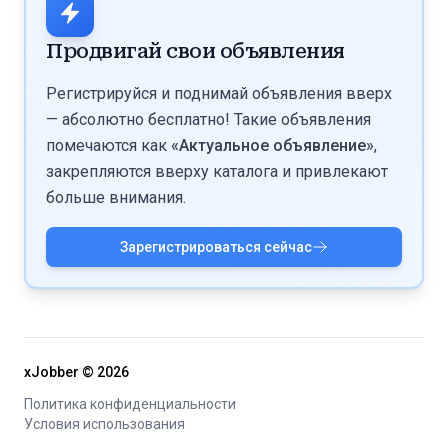
используют отдельные ссылки или промокоды под
контент, не писать в явном виде «OnlyFans» в постах
Instagram, сравнивают стоимость услуг траффера с
и не спамить ссылками. Так можно уменьшить риск
Продвигай свои объявления
чистым доходом с этой аудиторией. Если вы видите
бана и сохранить стабильный поток трафика.
стабильный рост выручки и повторных покупок с
Регистрируйся и поднимай объявления вверх
инстаграм-аудитории, значит связка окупается и её
— абсолютно бесплатно! Такие объявления
можно масштабировать.
помечаются как
«Актуальное объявление»
,
закрепляются вверху каталога и привлекают
больше внимания.
Зарегистрироваться сейчас
xJobber ©
2026
Политика конфиденциальности
Условия использования