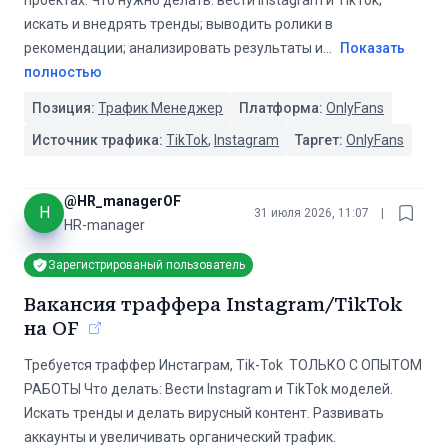
проектах. Что нужно делать: вести Instagram и TikTok;
искать и внедрять тренды; выводить ролики в
рекомендации; анализировать результаты и
...
Показать
полностью
Позиция:
Трафик Менеджер
Платформа:
OnlyFans
Источник трафика:
TikTok
,
Instagram
Таргет:
OnlyFans
@
HR_managerOF
H
31 июля 2026, 11:07
|
HR-manager
Зарегистрированый пользователь
Вакансия траффера Instagram/TikTok
на OF
️Требуется траффер Инстаграм, Tik-Tok ️ ️ТОЛЬКО С ОПЫТОМ
РАБОТЫ️ Что делать: Вести Instagram и TikTok моделей.
Искать тренды и делать вирусный контент. Развивать
аккаунты и увеличивать органический трафик.