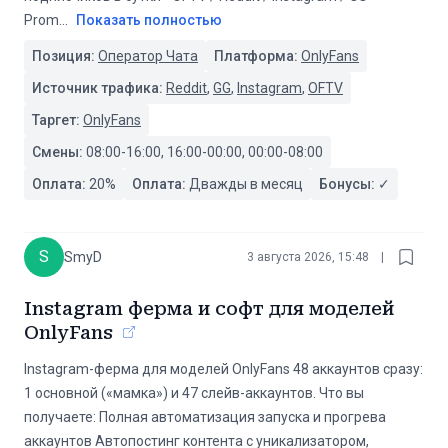
Prom
...
Показать полностью
Позиция:
Оператор Чата
Платформа:
OnlyFans
Источник трафика:
Reddit
,
GG
,
Instagram
,
OFTV
Таргет:
OnlyFans
Смены:
08:00-16:00, 16:00-00:00, 00:00-08:00
Оплата:
20
%
Оплата:
Дважды в месяц
Бонусы:
✓
S
SmyD
3 августа 2026, 15:48
|
Instagram ферма и софт для моделей
OnlyFans
Instagram-ферма для моделей OnlyFans 48 аккаунтов сразу:
1 основной («мамка») и 47 слейв-аккаунтов. Что вы
получаете: Полная автоматизация запуска и прогрева
аккаунтов Автопостинг контента с уникализатором,