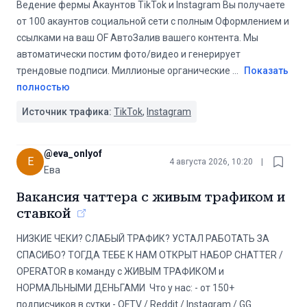
Ведение фермы Акаунтов TikTok и Instagram Вы получаете
от 100 акаунтов социальной сети с полным Оформлением и
ссылками на ваш OF АвтоЗалив вашего контента. Мы
автоматически постим фото/видео и генерирует
трендовые подписи. Миллионые органические
...
Показать
полностью
Источник трафика:
TikTok
,
Instagram
@
eva_onlyof
E
4 августа 2026, 10:20
|
Ева
Вакансия чаттера с живым трафиком и
ставкой
НИЗКИЕ ЧЕКИ? СЛАБЫЙ ТРАФИК? УСТАЛ РАБОТАТЬ ЗА
СПАСИБО? ТОГДА ТЕБЕ К НАМ ОТКРЫТ НАБОР CHATTER /
OPERATOR в команду с ЖИВЫМ ТРАФИКОМ и
НОРМАЛЬНЫМИ ДЕНЬГАМИ ️ Что у нас: - от 150+
подписчиков в сутки - OFTV / Reddit / Instagram / GG