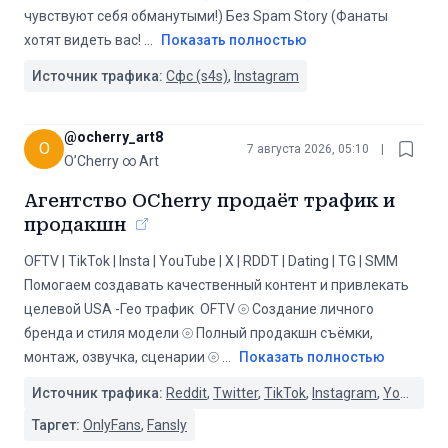
чувствуют себя обманутыми!) ️Без Spam Story️ (Фанаты
хотят видеть вас!
...
Показать полностью
Источник трафика:
Сфс (s4s)
,
Instagram
@
ocherry_art8
O
7 августа 2026, 05:10
|
O’Cherry ∞ Art
Агентство OCherry продаёт трафик и
продакшн
OFTV | TikTok | Insta | YouTube | X | RDDT | Dating | TG | SMM
Помогаем создавать качественный контент и привлекать
целевой USA -Гео трафик ️ OFTV ⦾ Создание личного
бренда и стиля модели ⦾ Полный продакшн съёмки,
монтаж, озвучка, сценарии ⦾
...
Показать полностью
Источник трафика:
Reddit
,
Twitter
,
TikTok
,
Instagram
,
YouTube
,
Таргет:
OnlyFans
,
Fansly