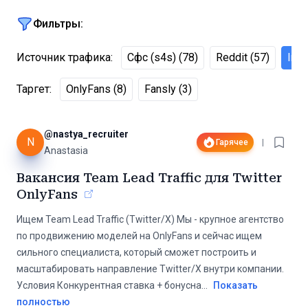
Фильтры:
Источник трафика
:
Сфс (s4s)
(
78
)
Reddit
(
57
)
Ins
Таргет
:
OnlyFans
(
8
)
Fansly
(
3
)
@
nastya_recruiter
N
Гарячее
|
Anastasia
Вакансия Team Lead Traffic для Twitter
OnlyFans
Ищем Team Lead Traffic (Twitter/X) Мы - крупное агентство
по продвижению моделей на OnlyFans и сейчас ищем
сильного специалиста, который сможет построить и
масштабировать направление Twitter/X внутри компании.
Условия Конкурентная ставка + бонусна
...
Показать
полностью