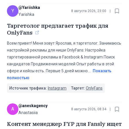
@
Yariishka
Y
8 августа 2026, 23:00
|
Yarishka
Таргетолог предлагает трафик для
OnlyFans
Всем привет! Меня зовут Ярослав, я таргетолог. Занимаюсь
настройкой рекламы для ниши OnlyFans: Настройка
таргетированной рекламы в Facebook & Instagram Поиск
кандидатов Продвижения моделей Опыт работы в этой
сфере и кейсы есть. Первые 5 дней можно
...
Показать
полностью
Источник трафика:
Instagram
Таргет:
OnlyFans
@
aneskagency
A
8 августа 2026, 08:34
|
Anastasiia
Контент менеджер FYP для Fansly ищет