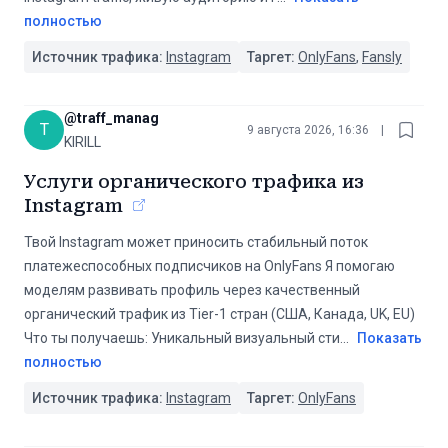
полностью
Источник трафика:
Instagram
Таргет:
OnlyFans
,
Fansly
@
traff_manag
T
9 августа 2026, 16:36
|
KIRILL
Услуги органического трафика из
Instagram
Твой Instagram может приносить стабильный поток
платежеспособных подписчиков на OnlyFans Я помогаю
моделям развивать профиль через качественный
органический трафик из Tier-1 стран (США, Канада, UK, EU)
Что ты получаешь: Уникальный визуальный сти
...
Показать
полностью
Источник трафика:
Instagram
Таргет:
OnlyFans