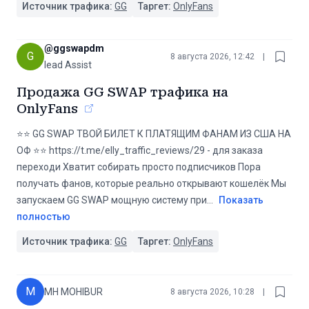
Источник трафика:
GG
Таргет:
OnlyFans
@
ggswapdm
G
8 августа 2026, 12:42
|
lead Assist
Продажа GG SWAP трафика на
OnlyFans
⭐️⭐️ GG SWAP ТВОЙ БИЛЕТ К ПЛАТЯЩИМ ФАНАМ ИЗ США НА
ОФ ⭐️⭐️ https://t.me/elly_traffic_reviews/29 - для заказа
переходи Хватит собирать просто подписчиков Пора
получать фанов, которые реально открывают кошелёк Мы
запускаем GG SWAP мощную систему при
...
Показать
полностью
Источник трафика:
GG
Таргет:
OnlyFans
M
MH MOHIBUR
8 августа 2026, 10:28
|