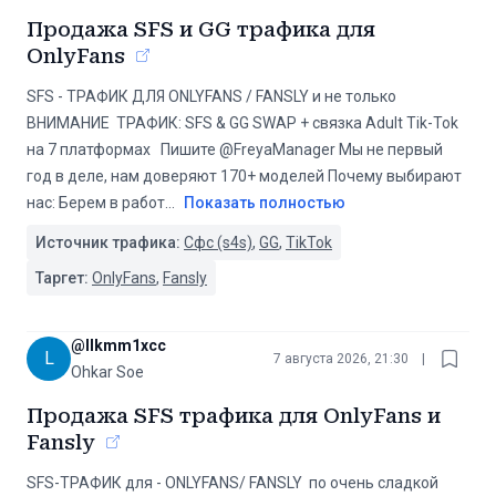
Продажа SFS и GG трафика для
OnlyFans
SFS - ТРАФИК ДЛЯ ONLYFANS / FANSLY и не только ️️️
ВНИМАНИЕ️️️ ️️‍ ТРАФИК: SFS & GG SWAP + связка Adult Tik-Tok
на 7 платформах ️‍ ️ ️Пишите @FreyaManager Мы не первый
год в деле, нам доверяют 170+ моделей ️Почему выбирают
нас: Берем в работ
...
Показать полностью
Источник трафика:
Сфс (s4s)
,
GG
,
TikTok
Таргет:
OnlyFans
,
Fansly
@
llkmm1xcc
L
7 августа 2026, 21:30
|
Ohkar Soe
Продажа SFS трафика для OnlyFans и
Fansly
SFS-ТРАФИК для - ONLYFANS/ FANSLY ️ по очень сладкой