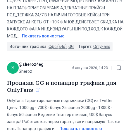
GG/SFS TRAFFIC ПРОДВИЖЕНИЕ МОДЕЛЬНЫХ АККАУНТОВ
НА ПЛАТФОРМЕ ONLYFANS АДЕКВАТНЫЕ ПРАЙСЫ
ПОДДЕРЖКА 24/7 В НАЛИЧИИ ГОТОВЫЕ КЕЙСЫ ПРИ
ЗАПУСКЕ АНКЕТЫ ОТ +10К ФАНОВ ДЕЙСТВУЕТ СКИДКА НА
КАЖДОГО ФАНА ИНДИВИДУАЛЬНЫЙ ПОДХОД К КАЖДОЙ
МОД
...
Показать полностью
Источник трафика:
Сфс (s4s)
,
GG
Таргет:
OnlyFans
@
sheroz4eg
S
6 августа 2026, 14:23
|
Sheroz
Продажа GG и попандер трафика для
OnlyFans
Onlyfans: Гарантированные подписчики (GG) из Twitter:
Цены: 1000 gg - 700$ - бонус 25 фанов 2000gg - 1300$ -
бонус 50 фанов Ведение Твиттер в месяц 400$ Запуск
завтра! Работаю как через гарант, так и напрямую. Так же
есть Попандер трафик и
...
Показать полностью