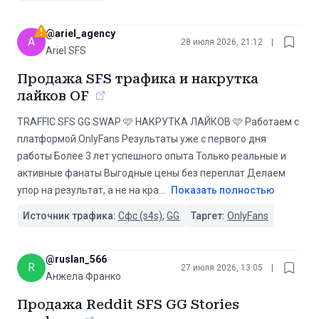
@
ariel_agency
A
28 июля 2026, 21:12
|
Ariel SFS
Продажа SFS трафика и накрутка
лайков OF
TRAFFIC SFS GG SWAP 🩷 НАКРУТКА ЛАЙКОВ 🩷 Работаем с
платформой OnlyFans Результаты уже с первого дня
работы Более 3 лет успешного опыта Только реальные и
активные фанаты Выгодные цены без переплат Делаем
упор на результат, а не на кра
...
Показать полностью
Источник трафика:
Сфс (s4s)
,
GG
Таргет:
OnlyFans
@
ruslan_566
R
27 июля 2026, 13:05
|
Анжела Франко
Продажа Reddit SFS GG Stories