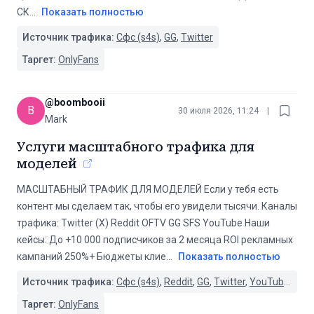
СК
...
Показать полностью
Источник трафика:
Сфс (s4s)
,
GG
,
Twitter
Таргет:
OnlyFans
@
boombooii
B
30 июля 2026, 11:24
|
Mark
Услуги масштабного трафика для
моделей
МАСШТАБНЫЙ ТРАФИК ДЛЯ МОДЕЛЕЙ Если у тебя есть
контент мы сделаем так, чтобы его увидели тысячи. Каналы
трафика: Twitter (X) Reddit OFTV GG SFS YouTube Наши
кейсы: До +10 000 подписчиков за 2 месяца ROI рекламных
кампаний 250%+ Бюджеты клие
...
Показать полностью
Источник трафика:
Сфс (s4s)
,
Reddit
,
GG
,
Twitter
,
YouTube
,
OFT
Таргет:
OnlyFans