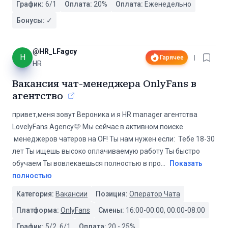
График:
6/1
Оплата:
20
%
Оплата:
Еженедельно
Бонусы:
✓
@
HR_LFagcy
H
Гарячее
|
HR
Вакансия чат-менеджера OnlyFans в
агентство
привет,меня зовут Вероника и я HR manager агентства
LovelyFans Agency🩷 Мы сейчас в активном поиске
менеджеров чатеров на OF! Ты нам нужен если: Тебе 18-30
лет Ты ищешь высоко оплачиваемую работу Ты быстро
обучаем Ты вовлекаешься полностью в про
...
Показать
полностью
Категория:
Вакансии
Позиция:
Оператор Чата
Платформа:
OnlyFans
Смены:
16:00-00:00, 00:00-08:00
График:
5/2, 6/1
Оплата:
20
-
25
%