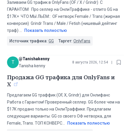
Заливаем GG трафик в OnlyFans (OF / X / Grindr) ️️ С
ГАРАНТОМ ️️ ️️️️️️ Про селлер на ОнлиТраффике - отлито GG на
$17К+ ️ ЧТО МЫ ЛЬЕМ:️: ️ OF нетворк Female / Trans (жирная
конверсия) ️ Grindr Trans / Male / Fetish (нишевый дейтинг
траф)
...
Показать полностью
Источник трафика:
GG
Таргет:
OnlyFans
@
Tanishakenny
T
8 августа 2026, 12:54
|
Tanisha kenny
Продажа GG трафика для OnlyFans и
X
️Предлагаем GG траффик (OF, X, Grindr) для Онлифанс️
Работа с Гарантом! Проверенный селлер. GG более чем на
$17К продано только на ОнлиТраффике. Предлагаем
следующие варианты: GG со своего ОФ нетворка, для
Female, Trans. ТОП КОНВЕРС
...
Показать полностью