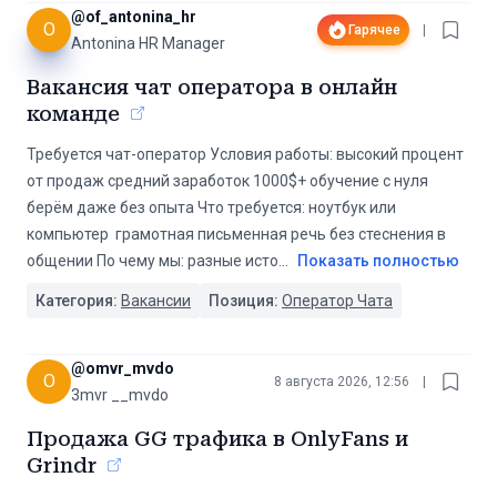
@
of_antonina_hr
O
Гарячее
|
Antonina HR Manager
Вакансия чат оператора в онлайн
команде
Требуется чат-оператор Условия работы: высокий процент
от продаж средний заработок 1000$+ обучение с нуля
берём даже без опыта Что требуется: ноутбук или
компьютер ️ грамотная письменная речь без стеснения в
общении По чему мы: разные исто
...
Показать полностью
Категория:
Вакансии
Позиция:
Оператор Чата
@
omvr_mvdo
O
8 августа 2026, 12:56
|
3mvr __mvdo
Продажа GG трафика в OnlyFans и
Grindr