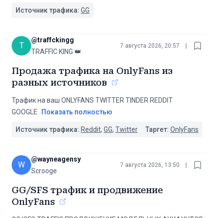
Источник трафика:
GG
@
traffckingg
T
7 августа 2026, 20:57
|
TRAFFIC KING 👑
Продажа трафика на OnlyFans из
разных источников
Трафик на ваш ONLYFANS ТWITTER TINDER REDDIT
GOOGLE
Показать полностью
Источник трафика:
Reddit
,
GG
,
Twitter
Таргет:
OnlyFans
@
wayneagensy
W
7 августа 2026, 13:50
|
Scrooge
GG/SFS трафик и продвижение
OnlyFans