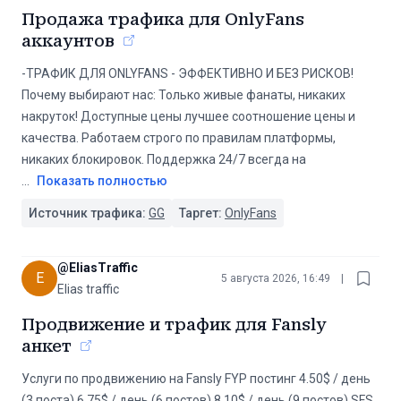
Продажа трафика для OnlyFans
аккаунтов
-ТРАФИК ДЛЯ ONLYFANS - ЭФФЕКТИВНО И БЕЗ РИСКОВ!
Почему выбирают нас: Только живые фанаты, никаких
накруток! Доступные цены лучшее соотношение цены и
качества. Работаем строго по правилам платформы,
никаких блокировок. Поддержка 24/7 всегда на
...
Показать полностью
Источник трафика:
GG
Таргет:
OnlyFans
@
EliasTraffic
E
5 августа 2026, 16:49
|
Elias traffic
Продвижение и трафик для Fansly
анкет
Услуги по продвижению на Fansly FYP постинг 4.50$ / день
(3 поста) 6.75$ / день (6 постов) 8.10$ / день (9 постов) SFS