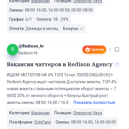
Категория:
Вакансии
Позиция:
Оператор Чата
Смены:
08:00-16:00, 16:00-00:00, 00:00-08:00
График:
6/1
Оплата:
18
-
29
%
Оплата:
Дважды в месяц
Бонусы:
✓
@
Redison_hr
R
Гарячее
|
Redison Hr
Вакансия чаттеров в Redison Agency
ИЩЕМ ЧАТТЕРОВ НА 4% ТОП| Тотал 7000$| ENGLISH B2+
Redison Agency ищет чаттеров Доступны анкеты: ТОП 4% -
новая анкета с сильным потенциалом оборот анкеты ~ 7
000$ 20% от личного оборота + бонусы быстрый рост
анкеты смены: 08:00-16:00 / 16:0
...
Показать полностью
Категория:
Вакансии
Позиция:
Оператор Чата
Платформа:
OnlyFans
Смены:
08:00-16:00, 16:00-00:00