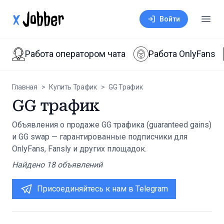
xJobber
Войти
Откр
Работа оператором чата
Работа OnlyFans
Главная
>
Купить Трафик
>
GG Трафик
GG трафик
Объявления о продаже GG трафика (guaranteed gains)
и GG swap — гарантированные подписчики для
OnlyFans, Fansly и других площадок.
Найдено
18
объявлений
Присоединяйтесь к нам в Telegram