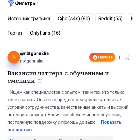
Фильтры:
Источник трафика
:
Сфс (s4s)
(
80
)
Reddit
(
55
)
Ins
Таргет
:
OnlyFans
(
16
)
@
n0tgonn2lie
N
Гарячее
|
notgonnalie
Вакансия чаттера с обучением и
сменами
️ ️ ️ Ищем как специалистов с опытом, так и тех, кто только
хочет начать. Опытным предлагаем привлекательные
условия сотрудничества, качественные анкеты и высокий
потенциал дохода. Новичкам обеспечиваем обучение,
постоянную поддержку и помощь до выхо
...
Показать
полностью