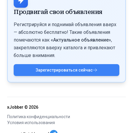
используют GG swap — обмен гарантированными
и других adult-проектов, где нужно привлекать
подписчиками между моделями для взаимного
Продвигай свои объявления
платящих пользователей. В каталоге можно
роста страниц.
отфильтровать объявления по целевой площадке
Регистрируйся и поднимай объявления вверх
(OnlyFans, Fansly и др.).
— абсолютно бесплатно! Такие объявления
помечаются как
«Актуальное объявление»
,
закрепляются вверху каталога и привлекают
больше внимания.
Зарегистрироваться сейчас
xJobber ©
2026
Политика конфиденциальности
Условия использования