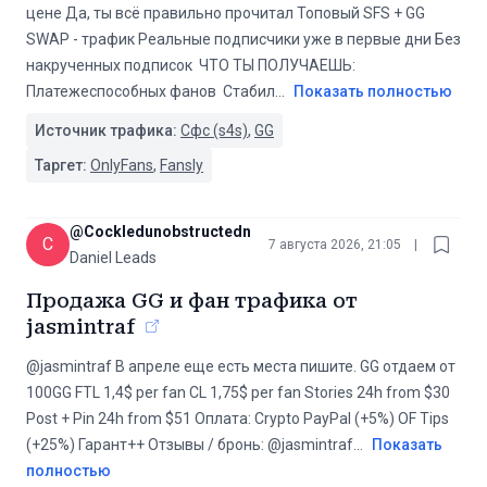
цене Да, ты всё правильно прочитал Топовый SFS + GG
SWAP - трафик Реальные подписчики уже в первые дни Без
накрученных подписок ️ ЧТО ТЫ ПОЛУЧАЕШЬ: ️
Платежеспособных фанов ️ Стабил
...
Показать полностью
Источник трафика:
Сфс (s4s)
,
GG
Таргет:
OnlyFans
,
Fansly
@
Cockledunobstructedness
C
7 августа 2026, 21:05
|
Daniel Leads
Продажа GG и фан трафика от
jasmintraf
@jasmintraf В апреле еще есть места пишите. GG отдаем от
100GG FTL 1,4$ per fan CL 1,75$ per fan Stories 24h from $30
Post + Pin 24h from $51 Оплата: Crypto PayPal (+5%) OF Tips
(+25%) Гарант++ Отзывы / бронь: @jasmintraf
...
Показать
полностью