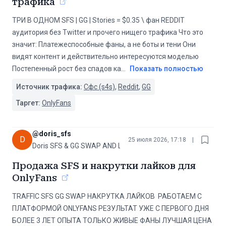
трафика
ТРИ В ОДНОМ SFS | GG | Stories = $0.35 \ фан REDDIT
аудитория без Twitter и прочего нищего трафика Что это
значит: Платежеспособные фаны, а не боты и тени Они
видят контент и действительно интересуются моделью
Постепенный рост без спадов ка
...
Показать полностью
Источник трафика:
Сфс (s4s)
,
Reddit
,
GG
Таргет:
OnlyFans
@
doris_sfs
D
25 июля 2026, 17:18
|
Doris SFS & GG SWAP AND LIKE BOOST
Продажа SFS и накрутки лайков для
OnlyFans
TRAFFIC SFS ️GG SWAP️ ️НАКРУТКА ЛАЙКОВ ️ РАБОТАЕМ С
ПЛАТФОРМОЙ ONLYFANS РЕЗУЛЬТАТ УЖЕ С ПЕРВОГО ДНЯ
️БОЛЕЕ 3 ЛЕТ ОПЫТА ТОЛЬКО ЖИВЫЕ ФАНЫ ЛУЧШАЯ ЦЕНА