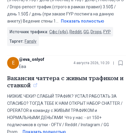
/ Drops-репост трафик (строго в рамках правил) 3.50$ /
день 1.50$ / день (при заказе FYP постинга на данную
анкету) Ведение стены 1
...
Показать полностью
Источник трафика:
Сфс (s4s)
,
Reddit
,
GG
,
Drops
,
FYP
Таргет:
Fansly
@
eva_onlyof
E
4 августа 2026, 10:20
|
Ева
Вакансия чаттера с живым трафиком и
ставкой
НИЗКИЕ ЧЕКИ? СЛАБЫЙ ТРАФИК? УСТАЛ РАБОТАТЬ ЗА
СПАСИБО? ТОГДА ТЕБЕ К НАМ ОТКРЫТ НАБОР CHATTER /
OPERATOR в команду с ЖИВЫМ ТРАФИКОМ и
НОРМАЛЬНЫМИ ДЕНЬГАМИ ️ Что у нас: - от 150+
подписчиков в сутки - OFTV / Reddit / Instagram / GG
Prom
...
Показать полностью