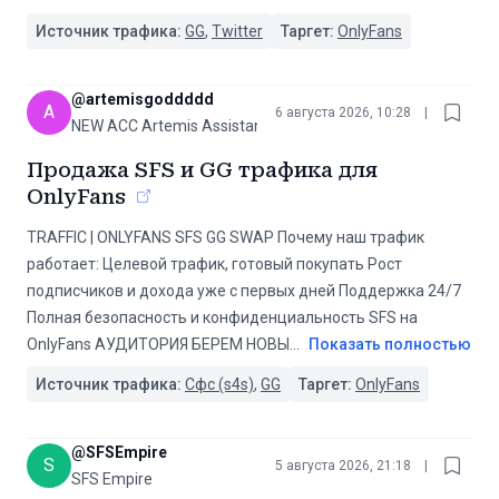
Источник трафика:
GG
,
Twitter
Таргет:
OnlyFans
@
artemisgoddddd
A
6 августа 2026, 10:28
|
NEW ACC Artemis Assistant
Продажа SFS и GG трафика для
OnlyFans
TRAFFIC | ONLYFANS SFS GG SWAP Почему наш трафик
работает: Целевой трафик, готовый покупать Рост
подписчиков и дохода уже с первых дней Поддержка 24/7
Полная безопасность и конфиденциальность SFS на
OnlyFans ️АУДИТОРИЯ ️БЕРЕМ НОВЫ
...
Показать полностью
Источник трафика:
Сфс (s4s)
,
GG
Таргет:
OnlyFans
@
SFSEmpire
S
5 августа 2026, 21:18
|
SFS Empire