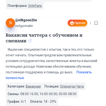
Платформа:
OnlyFans
@
n0tgonn2lie
N
Гарячее
|
notgonnalie
Вакансия чаттера с обучением и
сменами
️ ️ ️ Ищем как специалистов с опытом, так и тех, кто только
хочет начать. Опытным предлагаем привлекательные
условия сотрудничества, качественные анкеты и высокий
потенциал дохода. Новичкам обеспечиваем обучение,
постоянную поддержку и помощь до выхо
...
Показать
полностью
Категория:
Вакансии
Позиция:
Оператор Чата
Смены:
08:00-16:00, 16:00-00:00, 00:00-08:00
График:
6/1
Оплата:
18
-
29
%