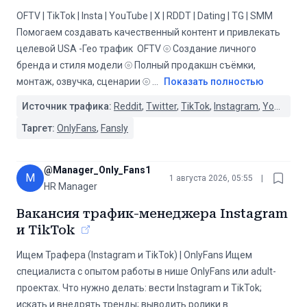
OFTV | TikTok | Insta | YouTube | X | RDDT | Dating | TG | SMM
Помогаем создавать качественный контент и привлекать
целевой USA -Гео трафик ️ OFTV ⦾ Создание личного
бренда и стиля модели ⦾ Полный продакшн съёмки,
монтаж, озвучка, сценарии ⦾
...
Показать полностью
Источник трафика:
Reddit
,
Twitter
,
TikTok
,
Instagram
,
YouTube
,
Таргет:
OnlyFans
,
Fansly
@
Manager_Only_Fans1
M
1 августа 2026, 05:55
|
HR Manager
Вакансия трафик-менеджера Instagram
и TikTok
Ищем Трафера (Instagram и TikTok) | OnlyFans Ищем
специалиста с опытом работы в нише OnlyFans или adult-
проектах. Что нужно делать: вести Instagram и TikTok;
искать и внедрять тренды; выводить ролики в