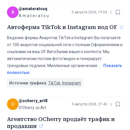
@
amateratsuq
A
5 августа 2026, 19:03
|
A m a t e r a t s u
Автоферма TikTok и Instagram под OF
Ведение фермы Акаунтов TikTok и Instagram Вы получаете
от 100 акаунтов социальной сети с полным Оформлением и
ссылками на ваш OF АвтоЗалив вашего контента. Мы
автоматически постим фото/видео и генерирует
трендовые подписи. Миллионые органические
...
Показать
полностью
Источник трафика:
TikTok
,
Instagram
@
ocherry_art8
O
3 августа 2026, 21:43
|
O’Cherry ∞ Art
Агентство OCherry продаёт трафик и
продакшн