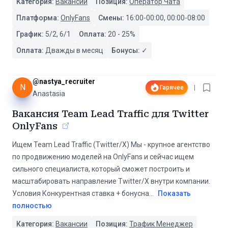
Категория:
Вакансии
Позиция:
Оператор Чата
Платформа:
OnlyFans
Смены:
16:00-00:00, 00:00-08:00
График:
5/2, 6/1
Оплата:
20
-
25
%
Оплата:
Дважды в месяц
Бонусы:
✓
@
nastya_recruiter
N
Гарячее
|
Anastasia
Вакансия Team Lead Traffic для Twitter
OnlyFans
Ищем Team Lead Traffic (Twitter/X) Мы - крупное агентство
по продвижению моделей на OnlyFans и сейчас ищем
сильного специалиста, который сможет построить и
масштабировать направление Twitter/X внутри компании.
Условия Конкурентная ставка + бонусна
...
Показать
полностью
Категория:
Вакансии
Позиция:
Трафик Менеджер