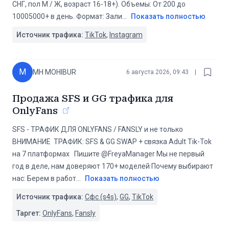
СНГ, пол М / Ж, возраст 16-18+). Объемы: От 200 до
10005000+ в день. Формат: Зали
...
Показать полностью
Источник трафика:
TikTok
,
Instagram
M
MH MOHIBUR
6 августа 2026, 09:43
|
Продажа SFS и GG трафика для
OnlyFans
SFS - ТРАФИК ДЛЯ ONLYFANS / FANSLY и не только ️️️
ВНИМАНИЕ️️️ ️️‍ ТРАФИК: SFS & GG SWAP + связка Adult Tik-Tok
на 7 платформах ️‍ ️ ️Пишите @FreyaManager Мы не первый
год в деле, нам доверяют 170+ моделей ️Почему выбирают
нас: Берем в работ
...
Показать полностью
Источник трафика:
Сфс (s4s)
,
GG
,
TikTok
Таргет:
OnlyFans
,
Fansly