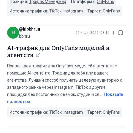
Позиция:
Трафик Менеджер
Платформа:
OnlyFans
Источник трафика:
TikTok
,
Instagram
Таргет:
OnlyFans
@
hibbhruu
H
26 июля 2026, 03:15
|
bbhru
AI-трафик для OnlyFans моделей и
агентств
Привлекаем трафик для OnlyFans-моделей и агентств с
помощью AI-контента ‍️ Трафик для тебя или вашего
агентства. Лучший способ получать целевую аудиторию с
западного рынка через Instagram, TikTok и другие
площадки без постоянных съёмок, студий и сл
...
Показать
полностью
Источник трафика:
TikTok
,
Instagram
Таргет:
OnlyFans