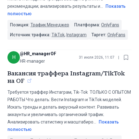
рекомендации; анализировать результаты и
...
Показать
полностью
Позиция:
Трафик Менеджер
Платформа:
OnlyFans
Источник трафика:
TikTok
,
Instagram
Таргет:
OnlyFans
@
HR_managerOF
H
31 июля 2026, 11:07
|
HR-manager
Вакансия траффера Instagram/TikTok
на OF
️Требуется траффер Инстаграм, Tik-Tok ️ ️ТОЛЬКО С ОПЫТОМ
РАБОТЫ️ Что делать: Вести Instagram и TikTok моделей.
Искать тренды и делать вирусный контент. Развивать
аккаунты и увеличивать органический трафик.
Анализировать статистику и масштабиро
...
Показать
полностью