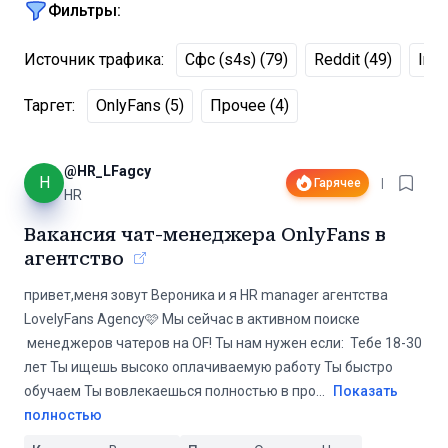
Фильтры:
Источник трафика
:
Сфс (s4s)
(
79
)
Reddit
(
49
)
Ins
Таргет
:
OnlyFans
(
5
)
Прочее
(
4
)
@
HR_LFagcy
H
Гарячее
|
HR
Вакансия чат-менеджера OnlyFans в
агентство
привет,меня зовут Вероника и я HR manager агентства
LovelyFans Agency🩷 Мы сейчас в активном поиске
менеджеров чатеров на OF! Ты нам нужен если: Тебе 18-30
лет Ты ищешь высоко оплачиваемую работу Ты быстро
обучаем Ты вовлекаешься полностью в про
...
Показать
полностью