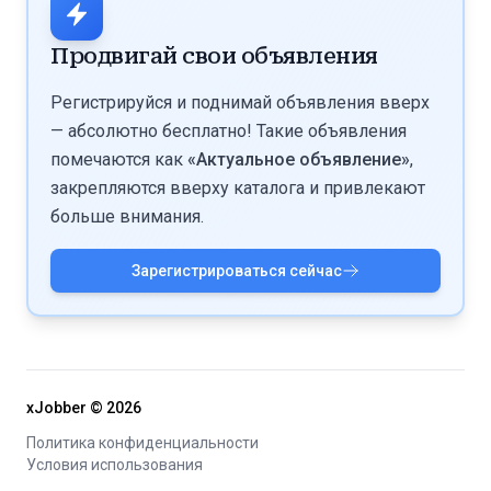
объёмов из-за изменений алгоритма и трендов,
и платёжеспособная аудитория. Часто TikTok
необходимость постоянно адаптировать контент под
комбинируют с другими источниками, ведя трафик
Продвигай свои объявления
политику платформы. При работе с подрядчиками
на отдельную страницу или тестируя разные связки
возможны мошенничество и передача доступа к
для аналитики.
Регистрируйся и поднимай объявления вверх
аккаунту — важно проверять отзывы и по
— абсолютно бесплатно! Такие объявления
возможности не передавать полный доступ без
помечаются как
«Актуальное объявление»
,
гаранта.
закрепляются вверху каталога и привлекают
больше внимания.
Зарегистрироваться сейчас
xJobber ©
2026
Политика конфиденциальности
Условия использования