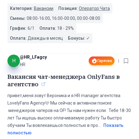
Категория:
Вакансии
Позиция:
Оператор Чата
Смены:
08:00-16:00, 16:00-00:00, 00:00-08:00
График:
6/1
Оплата:
18
-
29
%
Оплата:
Дважды в месяц
Бонусы:
✓
@
HR_LFagcy
H
Гарячее
|
HR
Вакансия чат-менеджера OnlyFans в
агентство
привет,меня зовут Вероника и я HR manager агентства
LovelyFans Agency🩷 Мы сейчас в активном поиске
менеджеров чатеров на OF! Ты нам нужен если: Тебе 18-30
лет Ты ищешь высоко оплачиваемую работу Ты быстро
обучаем Ты вовлекаешься полностью в про
...
Показать
полностью