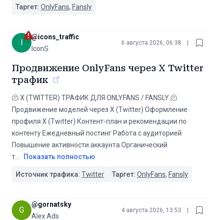
Таргет:
OnlyFans
,
Fansly
@
icons_traffic
I
6 августа 2026, 06:38
|
IconS
Продвижение OnlyFans через X Twitter
трафик
🫠 X (TWITTER) ТРАФИК ДЛЯ ONLYFANS / FANSLY 🫠
Продвижение моделей через X (Twitter) Оформление
профиля X (Twitter) Контент-план и рекомендации по
контенту Ежедневный постинг Работа с аудиторией
Повышение активности аккаунта Органический
т
...
Показать полностью
Источник трафика:
Twitter
Таргет:
OnlyFans
,
Fansly
@
gornatsky
G
4 августа 2026, 13:53
|
Alex Ads