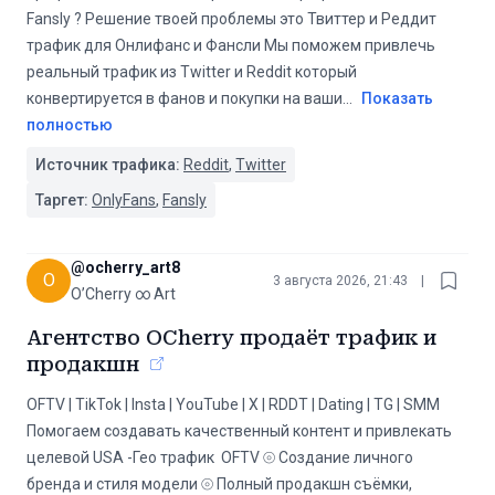
Fansly ? Решение твоей проблемы это Твиттер и Реддит
трафик для Онлифанс и Фансли Мы поможем привлечь
реальный трафик из Twitter и Reddit который
конвертируется в фанов и покупки на ваши
...
Показать
полностью
Источник трафика:
Reddit
,
Twitter
Таргет:
OnlyFans
,
Fansly
@
ocherry_art8
O
3 августа 2026, 21:43
|
O’Cherry ∞ Art
Агентство OCherry продаёт трафик и
продакшн
OFTV | TikTok | Insta | YouTube | X | RDDT | Dating | TG | SMM
Помогаем создавать качественный контент и привлекать
целевой USA -Гео трафик ️ OFTV ⦾ Создание личного
бренда и стиля модели ⦾ Полный продакшн съёмки,