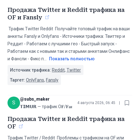
Продажа Twitter и Reddit трафика на
OF и Fansly
️ Трафик Twitter Reddit ️ Получайте топовый трафик на ваши
анкеты: Fansly и Onlyfans - Источники трафика: Твиттер и
Реддит - Работаем с лучшими гео - Быстрый запуск -
Работаем как с новыми так и старыми анкетами Онлифанс
и Фансли - Фикс п
...
Показать полностью
Источник трафика:
Reddit
,
Twitter
Таргет:
OnlyFans
,
Fansly
@
subs_maker
S
4 августа 2026, 06:45
|
𝗧𝗜𝗠𝗨𝗥 — трафик О𝐅/𝐅𝐚𝐧𝐬𝐥𝐲
Продажа Twitter и Reddit трафика на
OF
Трафик Twitter / Reddit Проблемы с трафиком на OF или