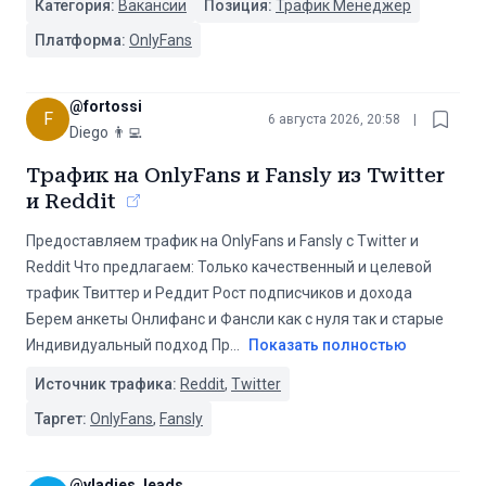
Категория:
Вакансии
Позиция:
Трафик Менеджер
Платформа:
OnlyFans
@
fortossi
F
6 августа 2026, 20:58
|
Diego 👨‍💻
Трафик на OnlyFans и Fansly из Twitter
и Reddit
Предоставляем трафик на OnlyFans и Fansly с Twitter и
Reddit Что предлагаем: Только качественный и целевой
трафик Твиттер и Реддит Рост подписчиков и дохода
Берем анкеты Онлифанс и Фансли как с нуля так и старые
Индивидуальный подход Пр
...
Показать полностью
Источник трафика:
Reddit
,
Twitter
Таргет:
OnlyFans
,
Fansly
@
vladies_leads