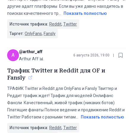
другие адалт платформы ️ Если вы уже давно находитесь в
поисках качественного тр
...
Показать полностью
Источник трафика:
Reddit
,
Twitter
Таргет:
OnlyFans
,
Fansly
@
arthur_aff
A
6 августа 2026, 19:00
|
Arthur Aff 📊
Трафик Twitter и Reddit для OF и
Fansly
ТРАФИК Twitter и Reddit для OnlyFans и Fansly Твиттер и
Реддит трафик ждет! Трафик для моделей Онлифанс
Фансли ️ Качественный, живой трафик (никаких ботов)
Платящие фанаты Полное ведение и продвижение Reddit и
Twitter Работаем с разными типам
...
Показать полностью
Источник трафика:
Reddit
,
Twitter