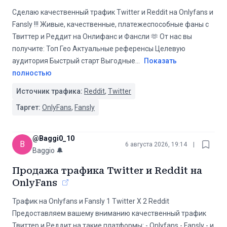
Сделаю качественный трафик Twitter и Reddit на Onlyfans и
Fansly !!! Живые, качественные, платежеспособные фаны с
Твиттер и Реддит на Онлифанс и Фансли 🫶 От нас вы
получите: Топ Гео Актуальные референсы Целевую
аудитория Быстрый старт Выгодные
...
Показать
полностью
Источник трафика:
Reddit
,
Twitter
Таргет:
OnlyFans
,
Fansly
@
Baggi0_10
B
6 августа 2026, 19:14
|
Baggio 🔔
Продажа трафика Twitter и Reddit на
OnlyFans
Трафик на Onlyfans и Fansly 1️ Twitter X 2️ Reddit
Предоставляем вашему вниманию качественный трафик
Твиттер и Реддит на такие платформы: - Onlyfans - Fansly - и