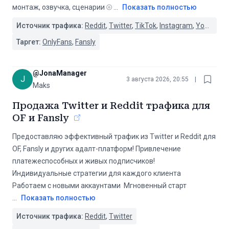
монтаж, озвучка, сценарии ⦾
...
Показать полностью
Источник трафика:
Reddit
,
Twitter
,
TikTok
,
Instagram
,
YouTube
,
Таргет:
OnlyFans
,
Fansly
@
JonaManager
J
3 августа 2026, 20:55
|
Maks
Продажа Twitter и Reddit трафика для
OF и Fansly
Предоставляю эффективный трафик из Twitter и Reddit для
OF, Fansly и других адалт-платформ! Привлечение
платежеспособных и живых подписчиков! ️
Индивидуальные стратегии для каждого клиента ️
Работаем с новыми аккаунтами ️ Мгновенный старт
...
Показать полностью
Источник трафика:
Reddit
,
Twitter