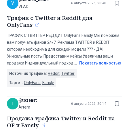
V
6 августа 2026, 20:40
|
VLAD
Трафик с Twitter и Reddit для
OnlyFans
ТРАФИК С ТВИТТЕР РЕДДИТ OnlyFans Fansly Мы поможем
вам получать фанов 24/7 ️ Реклама TWITTER и REDDIT
которая необходима для каждой модели ‍️??? - ДА!
Уникальные посты Предоставим кейсы Увеличим ваши
продажи Индивидуальный подход
...
Показать полностью
Источник трафика:
Reddit
,
Twitter
Таргет:
OnlyFans
,
Fansly
@
tozenst
T
6 августа 2026, 20:14
|
Artem
Продажа трафика Twitter и Reddit на
OF и Fansly