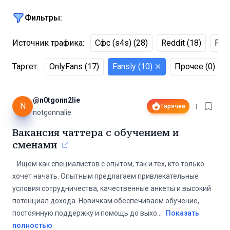
Фильтры:
Источник трафика
:
Сфс (s4s)
(
28
)
Reddit
(
18
)
FYP
Таргет
:
OnlyFans
(
17
)
Fansly
(
10
)
⨯
Прочее
(
0
)
@
n0tgonn2lie
N
Гарячее
|
notgonnalie
Вакансия чаттера с обучением и
сменами
️ ️ ️ Ищем как специалистов с опытом, так и тех, кто только
хочет начать. Опытным предлагаем привлекательные
условия сотрудничества, качественные анкеты и высокий
потенциал дохода. Новичкам обеспечиваем обучение,
постоянную поддержку и помощь до выхо
...
Показать
полностью