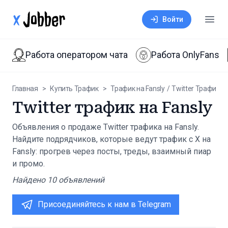
xJobber
Войти
Откр
Работа оператором чата
Работа OnlyFans
Главная
>
Купить Трафик
>
Трафик на Fansly
/
Twitter Трафик
>
Twitter трафик на Fansly
Объявления о продаже Twitter трафика на Fansly.
Найдите подрядчиков, которые ведут трафик с X на
Fansly: прогрев через посты, треды, взаимный пиар
и промо.
Найдено
10
объявлений
Присоединяйтесь к нам в Telegram