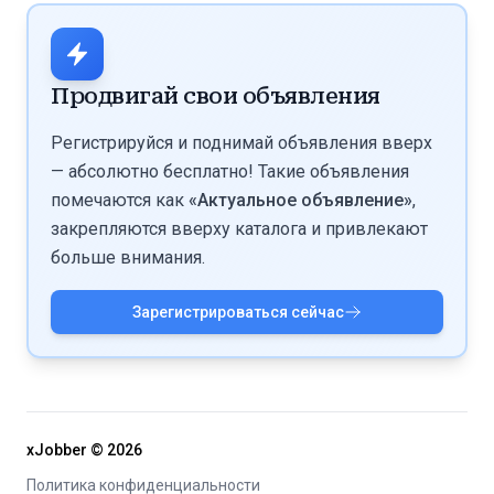
посты-тизеры и RT-группы. Трафик ведут по
вести контент или платить за посты и промо.
отдельной ссылке, чтобы считать конверсию
Подрядчики могут масштабировать связку: RT-
именно с Twitter.
группы, реклама у других аккаунтов, ведение ленты.
Продвигай свои объявления
Если трафик с X уже даёт подписки и апселлы на
Fansly, его логично наращивать вместе с Reddit, SFS
Регистрируйся и поднимай объявления вверх
и другими источниками.
— абсолютно бесплатно! Такие объявления
помечаются как
«Актуальное объявление»
,
закрепляются вверху каталога и привлекают
больше внимания.
Зарегистрироваться сейчас
xJobber ©
2026
Политика конфиденциальности